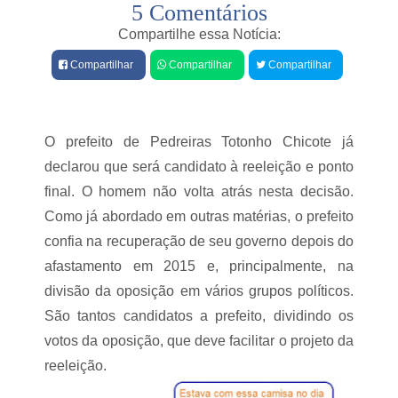
5 Comentários
e
a
j
s
Compartilhe essa Notícia:
á
A
d
Compartilhar
Compartilhar
Compartilhar
g
o
r
S
i
e
c
n
u
O prefeito de Pedreiras Totonho Chicote já
a
l
t
t
declarou que será candidato à reeleição e ponto
e
o
final. O homem não volta atrás nesta decisão.
r
r
é
Como já abordado em outras matérias, o prefeito
a
a
p
confia na recuperação de seu governo depois do
s
a
s
afastamento em 2015 e, principalmente, na
s
a
s
divisão da oposição em vários grupos políticos.
s
e
s
São tantos candidatos a prefeito, dividindo os
s
i
d
n
votos da oposição, que deve facilitar o projeto da
o
a
reeleição.
F
d
P
o