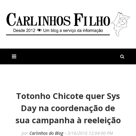
M
a
n
Totonho Chicote quer Sys
i
t
s
i
Day na coordenação de
r
g
e
o
sua campanha à reeleição
c
s
e
M
n
a
por
Carlinhos do Blog
3/16/2016 12:04:00 PM
t
r