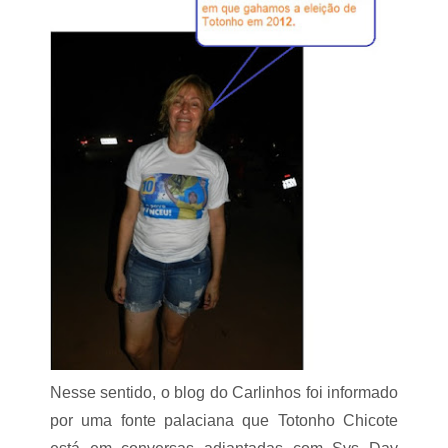
M
e
s
m
u
T
s
r
p
i
e
z
n
i
s
d
o
e
s
l
a
d
o
V
a
l
e
Nesse sentido, o blog do Carlinhos foi informado
por uma fonte palaciana que Totonho Chicote