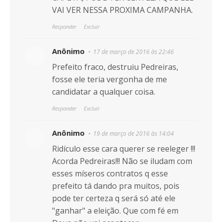
VAI VER NESSA PROXIMA CAMPANHA.
Responder
Excluir
Anônimo
17 de março de 2016 às 22:46
Prefeito fraco, destruiu Pedreiras,
fosse ele teria vergonha de me
candidatar a qualquer coisa.
Responder
Excluir
Anônimo
19 de março de 2016 às 14:04
Ridículo esse cara querer se reeleger !!!
Acorda Pedreiras!!! Não se iludam com
esses míseros contratos q esse
prefeito tá dando pra muitos, pois
pode ter certeza q será só até ele
"ganhar" a eleição. Que com fé em