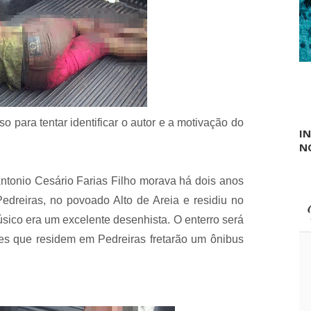
r
A
r
l
e
u
i
i
o
s
s
i
d
n
e
h
L
o
a
d
so para tentar identificar o autor e a motivação do
g
I
o
o
N
P
d
o
o
s
s
ntonio Cesário Farias Filho morava há dois anos
t
R
o
Pedreiras, no povoado Alto de Areia e residiu no
o
d
sico era um excelente desenhista. O enterro será
r
i
res que residem em Pedreiras fretarão um ônibus
g
u
e
s