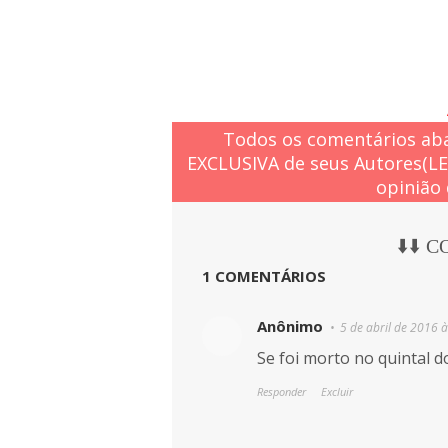
Todos os comentários aba
EXCLUSIVA de seus Autores(L
opinião 
⬇️⬇️ 
1 COMENTÁRIOS
Anônimo
5 de abril de 2016 
Se foi morto no quintal d
Responder
Excluir