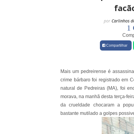
facã
por
Carlinhos d
1 
Compa
Compartilhar
Mais um pedreirense é assassina
crime bárbaro foi registrado em C
natural de Pedreiras (MA), foi e
morava, na manhã desta terça-feir
da crueldade chocaram a popul
bastante mutilado a golpes possiv