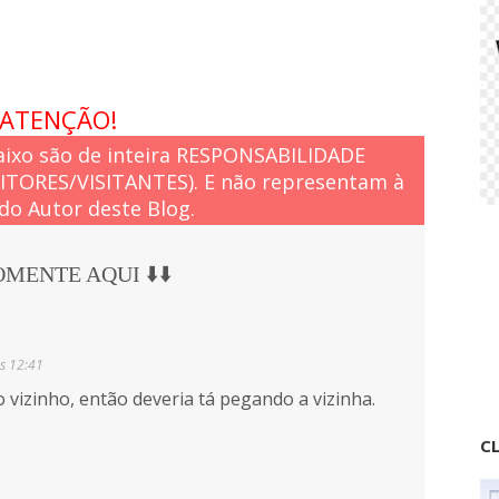
ATENÇÃO!
ixo são de inteira RESPONSABILIDADE
EITORES/VISITANTES). E não representam à
do Autor deste Blog.
COMENTE AQUI ⬇️⬇️
às 12:41
o vizinho, então deveria tá pegando a vizinha.
CL