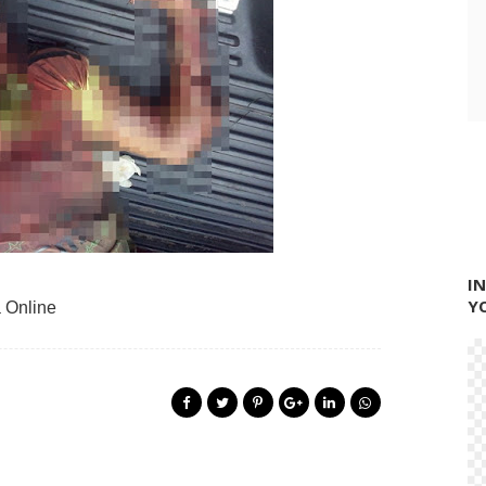
I
Y
 Online