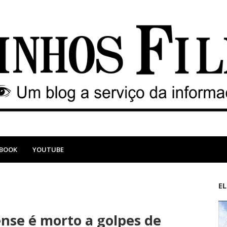
EBOOK
YOUTUBE
E
M
A
a
n
nse é morto a golpes de
i
t