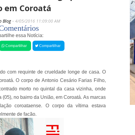
s
i
o em Coroatá
r
g
e
o
c
s
o Blog
4/05/2016 11:09:00 AM
e
V
Comentários
n
e
t
rtilhe essa Notícia:
r
e
e
Compartilhar
Compartilhar
a
s
d
A
o
s
r
s
K
a
do com requinte de crueldade longe de casa. O
l
l
e
oroatá. O corpo de Antonio Cesário Farias Filho,
t
b
a
ncontrado morto no quintal da casa vizinha, onde
e
n
r
t
a (05), no bairro da União, em Coroatá. As marcas
B
e
ação coroataense. O corpo da vítima estava
r
s
a
a
elmente de facão.
n
t
c
i
o
r
s
a