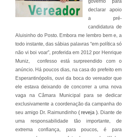
e
governo para
o
r
a
declarar apoio
e
g
a
a pré-
o
l
l
candidatura de
i
p
z
e
Aluisinho do Posto. Embora me lembro bem e, a
o
s
todo instante, das sábias palavras “em política só
u
d
a
e
não vi boi voar”, proferida em 2012 por Henrique
p
f
e
Muniz, confesso está surpreendido com o
a
n
c
anúncio. Há poucos dias, na casa do prefeito em
a
ã
s
Esperantinópolis, ouvi da boca do vereador que
o
d
e
ele estava deixando de concorrer a uma nova
u
m
a
vaga na Câmara Municipal para se dedicar
C
s
o
exclusivamente a coordenação da campanha do
s
r
e
o
seu amigo Dr. Raimundinho
( reveja )
. Diante de
s
a
uma responsabilidade tão importante, de
s
t
õ
á
extrema confiança, para poucos, é para
e