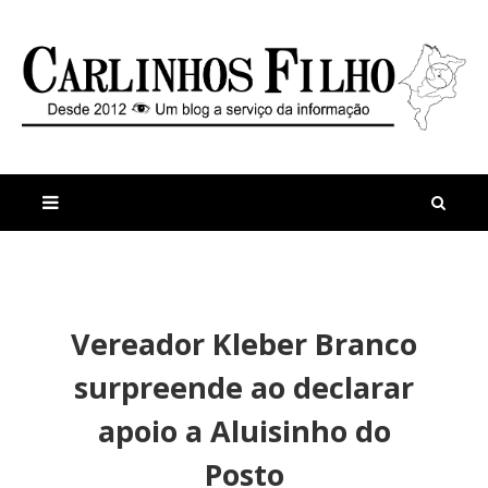
M
a
n
Vereador Kleber Branco
i
t
s
i
surpreende ao declarar
r
g
e
o
apoio a Aluisinho do
c
s
e
C
Posto
n
â
t