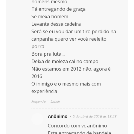
homens mesmo
Tá entregando de graça
Se mexa homem
Levanta dessa cadeira
Será se eu vou dar um tiro perdido na
canpanha quero ver você reeleito
porra
Bora pra luta ...
Deixa de moleza cai no campo
Não estamos em 2012 não. agora é
2016
O inimigo e o mesmo mais com
experiência
Responder
Excluir
Anônimo
5 de abril de 2016 às 18:28
Concordo com vc anônimo
Esta entregando de bandeja