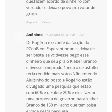
que.fazem acordo de dinheiro com
vereador e deixa o povo pra votar de
graça. ....
Responder
Excluir
Anônimo
5 de abril de 2016 às 13:52
Dr Rogério é o chefe da facção do
PCdoB em Esperantinopolis,deixa de
ser besta. se vc tivesse pego esse
dinheiro que deu pra o Kleber Branco
e tivesse comprado 1 metro de asfalto
teria rendido mais votos.Não entendo
Aluízinho do posto e Rogério estão
divulgado uma pesquisa que estão
com 60% e o Fokite 20% e eles fazem
uma proposta de governo para kleber
Branco de 150 mil.acho que tem coisa
errada nesta pesquisa.