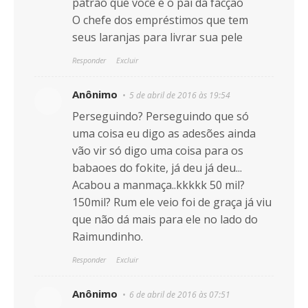
patrão que você é o pai da facção
O chefe dos empréstimos que tem
seus laranjas para livrar sua pele
Responder
Excluir
Anônimo
5 de abril de 2016 às 19:54
Perseguindo? Perseguindo que só
uma coisa eu digo as adesões ainda
vão vir só digo uma coisa para os
babaoes do fokite, já deu já deu...
Acabou a manmaça..kkkkk 50 mil?
150mil? Rum ele veio foi de graça já viu
que não dá mais para ele no lado do
Raimundinho.
Responder
Excluir
Anônimo
6 de abril de 2016 às 07:51