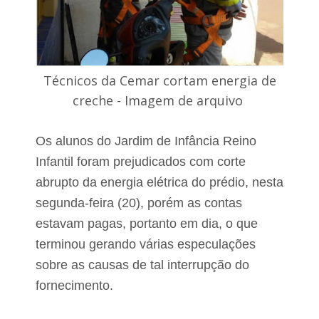
ç
a
ã
r
o
a
d
a
e
n
L
u
i
Técnicos da Cemar cortam energia de
n
c
creche - Imagem de arquivo
a
i
C
a
a
r
Os alunos do Jardim de Infância Reino
s
p
u
Infantil foram prejudicados com corte
o
a
s
abrupto da energia elétrica do prédio, nesta
p
c
r
segunda-feira (20), porém as contas
o
é
-
estavam pagas, portanto em dia, o que
n
c
terminou gerando várias especulações
o
a
t
n
sobre as causas de tal interrupção do
a
d
s
fornecimento.
i
d
d
e
a