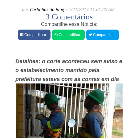
e
r
por
Carlinhos do Blog
5/21/2019 11:01:00 AM
e
s
3 Comentários
i
L
r
e
Compartilhe essa Notícia:
e
ã
n
o
Compartilhar
Compartilhar
Compartilhar
s
X
e
I
é
I
p
I
r
Detalhes: o corte aconteceu sem aviso e
p
e
r
o estabelecimento mantido pela
s
e
o
prefeitura estava com as contas em dia
p
p
a
e
r
l
a
a
e
g
v
u
e
a
n
r
t
n
o
i
p