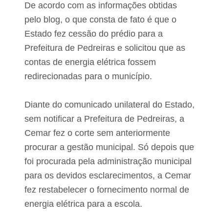
d
t
De acordo com as informações obtidas
i
u
pelo blog, o que consta de fato é que o
n
r
h
a
Estado fez cessão do prédio para a
e
a
i
Prefeitura de Pedreiras e solicitou que as
p
r
r
contas de energia elétrica fossem
o
e
f
f
redirecionadas para o município.
a
e
l
i
s
t
Diante do comunicado unilateral do Estado,
i
o
f
sem notificar a Prefeitura de Pedreiras, a
d
i
e
Cemar fez o corte sem
anteriormente
c
P
a
o
procurar a gestão municipal. Só depois que
d
ç
a
foi procurada pela administração municipal
ã
s
o
para os devidos esclarecimentos, a Cemar
d
e
fez restabelecer o fornecimento normal de
P
energia elétrica para a escola.
e
d