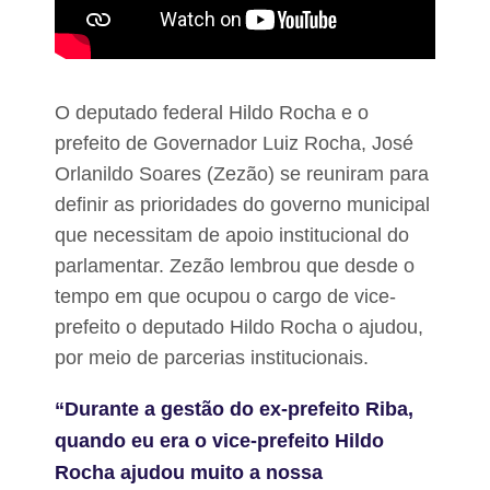
a
c
o
n
t
i
O deputado federal Hildo Rocha e o
n
prefeito de Governador Luiz Rocha, José
u
a
Orlanildo Soares (Zezão) se reuniram para
a
definir as prioridades do governo municipal
t
o
que necessitam de apoio institucional do
r
m
parlamentar. Zezão lembrou que desde o
e
tempo em que ocupou o cargo de vice-
n
t
prefeito o deputado Hildo Rocha o ajudou,
a
por meio de parcerias institucionais.
n
d
o
“Durante a gestão do ex-prefeito Riba,
a
quando eu era o vice-prefeito Hildo
v
i
Rocha ajudou muito a nossa
d