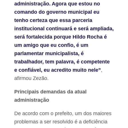
a
administração. Agora que estou no
d
comando do governo municipal eu
o
s
tenho certeza que essa parceria
m
o
institucional continuará e será ampliada,
r
será fortalecida porque Hildo Rocha é
a
d
um amigo que eu confio, é um
o
parlamentar municipalista, é
r
e
trabalhador, tem palavra, é competente
s
d
e confiável, eu acredito muito nele”
,
e
afirmou Zezão.
L
a
g
Principais demandas da atual
o
administração
a
G
r
De acordo com o prefeito, um dos maiores
a
n
problemas a ser resolvido é a deficiência
d