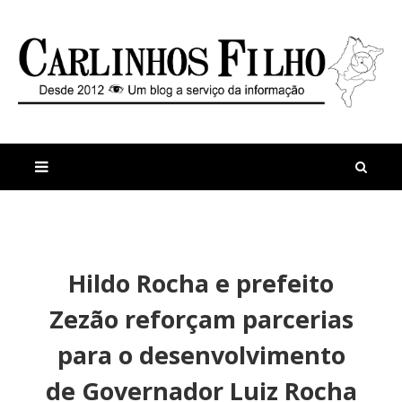
M
a
n
Hildo Rocha e prefeito
i
t
s
i
Zezão reforçam parcerias
r
g
e
o
para o desenvolvimento
c
s
e
de Governador Luiz Rocha
n
t