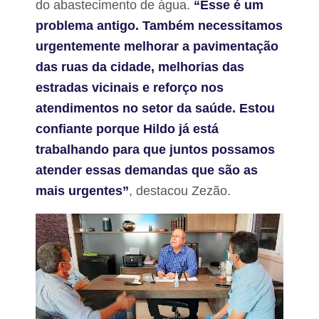
do abastecimento de água.
“Esse é um
e
d
problema antigo. Também necessitamos
o
urgentemente melhorar a pavimentação
M
a
das ruas da cidade, melhorias das
r
a
estradas vicinais e reforço nos
n
atendimentos no setor da saúde. Estou
h
ã
confiante porque Hildo já está
o
trabalhando para que juntos possamos
atender essas demandas que são as
mais urgentes”
, destacou Zezão.