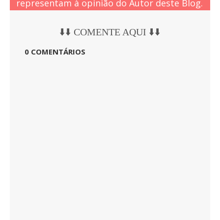
representam à opinião do Autor deste Blog.
⬇️⬇️ COMENTE AQUI ⬇️⬇️
0 COMENTÁRIOS