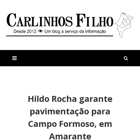
M
a
n
Hildo Rocha garante
i
t
s
i
pavimentação para
r
g
e
o
Campo Formoso, em
c
s
e
P
Amarante
n
r
t
o