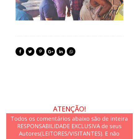
ATENÇÃO!
Todos os comentários abaixo são de inteira
RESPONSABILIDADE EXCLUSIVA de seus
Autores(LEITORES/VISITANTES). E não