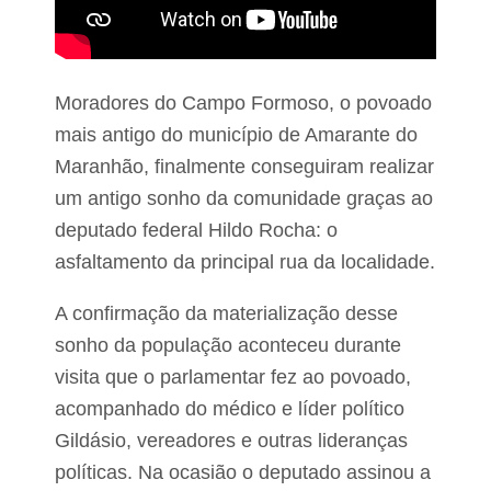
u
n
i
c
í
Moradores do Campo Formoso, o povoado
p
mais antigo do município de Amarante do
i
o
Maranhão, finalmente conseguiram realizar
d
um antigo sonho da comunidade graças ao
e
C
deputado federal Hildo Rocha: o
a
p
asfaltamento da principal rua da localidade.
i
n
A confirmação da materialização desse
z
a
sonho da população aconteceu durante
l
visita que o parlamentar fez ao povoado,
d
o
acompanhado do médico e líder político
N
o
Gildásio, vereadores e outras lideranças
r
políticas. Na ocasião o deputado assinou a
t