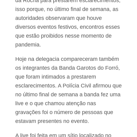
da Rocha para prestarem esclarecimentos,
a
a
t
d
isso porque, no último final de semana, as
r
o
o
autoridades observaram que houve
d
c
e
diversos eventos festivos, encontros esses
í
a
n
s
que estão proibidos nesse momento de
i
s
pandemia.
o
a
p
s
r
s
Hoje na delegacia compareceram também
ó
i
x
os integrantes da Banda Garotos do Forró,
n
i
a
que foram intimados a prestarem
r
o
m
esclarecimentos. A Polícia Civil afirmou que
a
u
o
no último final de semana a banda fez uma
l
M
h
live e o que chamou atenção nas
i
e
x
gravações foi o número de pessoas que
r
M
n
estavam presentes no evento.
a
o
t
b
e
a
A live foi feita em um sítio localizado no