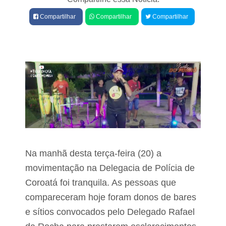
e
i
Compartilhar
Compartilhar
Compartilhar
v
s
í
P
d
o
u
l
o
í
s
c
u
i
s
a
p
C
e
i
i
v
t
i
o
l
d
p
e
r
Na manhã desta terça-feira (20) a
c
e
o
n
movimentação na Delegacia de Polícia de
d
e
Coroatá foi tranquila. As pessoas que
e
t
a
compareceram hoje foram donos de bares
e
c
r
u
e sítios convocados pelo Delegado Rafael
l
s