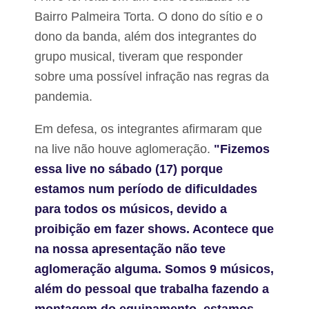
u
i
s
Bairro Palmeira Torta. O dono do sítio e o
r
d
r
dono da banda, além dos integrantes do
e
o
B
T
grupo musical, tiveram que responder
a
r
sobre uma possível infração nas regras da
c
i
a
z
pandemia.
b
i
a
d
l
Em defesa, os integrantes afirmaram que
e
é
l
na live não houve aglomeração.
"Fizemos
p
a
r
e
essa live no sábado (17) porque
e
m
estamos num período de dificuldades
s
B
o
a
para todos os músicos, devido a
c
proibição em fazer shows. Acontece que
a
b
na nossa apresentação não teve
a
l
aglomeração alguma. Somos 9 músicos,
além do pessoal que trabalha fazendo a
montagem do equipamento, estamos