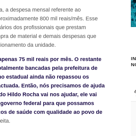
e
o
n
a, a despesa mensal referente ao
p
t
a
o
roximadamente 800 mil reais/mês. Esse
r
s
a
lários dos profissionais que prestam
'
d
C
mpra de material e demais despesas que
e
a
t
n
cionamento da unidade.
r
t
a
a
I
apenas 75 mil reais por mês. O restante
b
L
N
a
a
talmente bancadas pela prefeitura de
l
g
h
o estadual ainda não repassou os
o
a
d
actuada. Então, nós precisamos de ajuda
r
o
n
J
o Hildo Rocha vai nos ajudar, ele vai
e
u
m
o governo federal para que possamos
n
n
c
cos de saúde com qualidade ao povo de
o
o
d
eita.
'
o
m
i