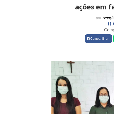
ações em f
por
redaçã
0 
Compa
Compartilhar