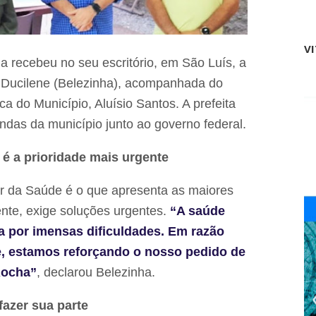
e
r
i
ê
t
s
u
V
f
r
a recebeu no seu escritório, em São Luís, a
i
a
n
a Ducilene (Belezinha), acompanhada do
d
a
e
l
ica do Município, Aluísio Santos. A prefeita
T
i
r
ndas da município junto ao governo federal.
s
i
t
z
a
 é a prioridade mais urgente
i
s
d
d
e
or da Saúde é o que apresenta as maiores
o
l
s
nte, exige soluções urgentes.
“A saúde
a
h
d
o
 por imensas dificuldades. Em razão
o
w
V
e, estamos reforçando o nosso pedido de
d
a
e
Rocha”
, declarou Belezinha.
l
t
e
a
n
l
fazer sua parte
ã