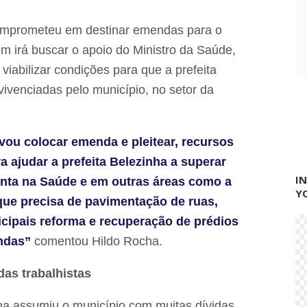
n
g
omprometeu em destinar emendas para o
o
m irá buscar o apoio do Ministro da Saúde,
viabilizar condições para que a prefeita
vivenciadas pelo município, no setor da
vou colocar emenda e pleitear, recursos
a ajudar a prefeita Belezinha a superar
I
renta na Saúde e em outras áreas como a
Y
 que precisa de pavimentação de ruas,
cipais reforma e recuperação de prédios
ndas”
comentou Hildo Rocha.
das trabalhistas
ha assumiu o município com muitas dívidas