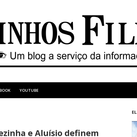
EBOOK
YOUTUBE
E
M
A
a
n
ezinha e Aluísio definem
i
t