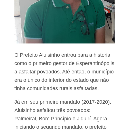
a
ã
e
c
o
e
s
s
a
O Prefeito Aluisinho entrou para a história
s
u
como o primeiro gestor de Esperantinópolis
p
a asfaltar povoados. Até então, o município
e
r
era o único do interior do estado que não
p
tinha comunidades rurais asfaltadas.
r
o
Já em seu primeiro mandato (2017-2020),
o
ç
Aluisinho asfaltou três povoados:
ã
Palmeiral, Bom Princípio e Jiquirí. Agora,
o
d
iniciando o segundo mandato, o prefeito