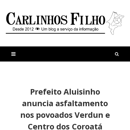
M
a
n
Prefeito Aluisinho
i
t
s
i
anuncia asfaltamento
r
g
e
o
nos povoados Verdun e
c
s
e
E
Centro dos Coroatá
n
s
t
c