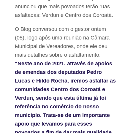
a
anunciou que mais povoados terão ruas
L
u
asfaltadas: Verdun e Centro dos Coroatá.
h
C
l
O Blog conversou com o gestor ontem
o
(05), logo após uma reunião na Câmara
s
e
Municipal de Vereadores, onde ele deu
t
e
mais detalhes sobre o asfaltamento.
"Neste ano de 2021, através de apoios
P
e
de emendas dos deputados Pedro
d
Lucas e Hildo Rocha, iremos asfaltar as
r
e
comunidades Centro dos Coroatá e
i
r
Verdun, sendo que esta última já foi
a
referência no comércio do nosso
s
município. Trata-se de um importante
apoio que levamos para esses
povoados a fim de dar mais qualidade