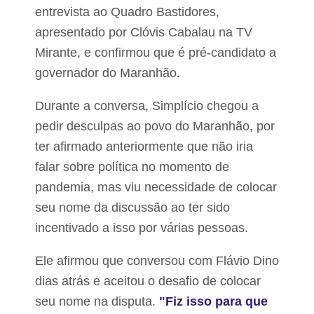
i
d
entrevista ao Quadro Bastidores,
t
o
o
r
apresentado por Clóvis Cabalau na TV
D
m
e
Mirante, e confirmou que é pré-candidato a
e
i
n
governador do Maranhão.
b
o
s
q
o
Durante a conversa, Simplício chegou a
u
n
a
pedir desculpas ao povo do Maranhão, por
B
r
a
t
ter afirmado anteriormente que não iria
l
e
é
falar sobre política no momento de
l
d
pandemia, mas viu necessidade de colocar
o
e
seu nome da discussão ao ter sido
x
incentivado a isso por várias pessoas.
é
r
c
Ele afirmou que conversou com Flávio Dino
i
dias atrás e aceitou o desafio de colocar
t
o
seu nome na disputa.
"Fiz isso para que
e