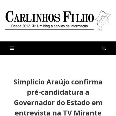
M
a
n
Simplicio Araújo confirma
i
t
s
i
pré-candidatura a
r
g
e
o
Governador do Estado em
c
s
e
O
entrevista na TV Mirante
n
p
t
o