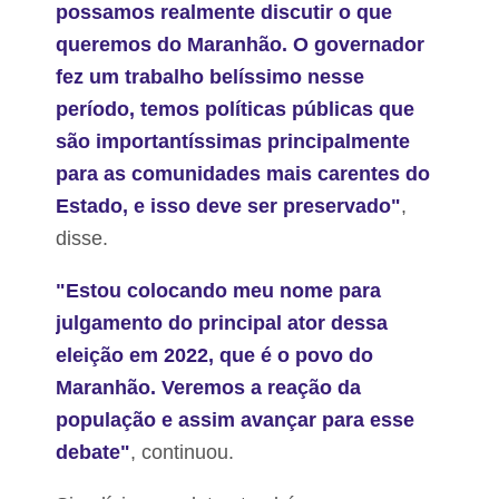
m
possamos realmente discutir o que
I
queremos do Maranhão. O governador
m
p
fez um trabalho belíssimo nesse
e
período, temos políticas públicas que
r
a
são importantíssimas principalmente
t
r
para as comunidades mais carentes do
i
Estado, e isso deve ser preservado"
,
z
disse.
"Estou colocando meu nome para
julgamento do principal ator dessa
eleição em 2022, que é o povo do
Maranhão. Veremos a reação da
população e assim avançar para esse
debate"
, continuou.