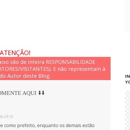
s
e
s
ATENÇÃO!
ixo são de inteira RESPONSABILIDADE
EITORES/VISITANTES). E não representam à
do Autor deste Blog.
I
Y
COMENTE AQUI ⬇️⬇️
às 23:16
e como prefeito, enquanto os demais estão