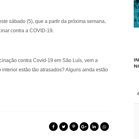
”
e
m
g
a
este sábado (5), que a partir da próxima semana,
r
cinar contra a COVID-19.
a
n
t
i
d
I
o
inação contra Covid-19 em São Luís, vem a
N
4
 interior estão tão atrasados? Alguns ainda estão
,
5
m
i
l
h
õ
e
s
d
e
d
o