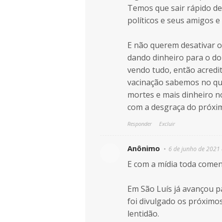
Temos que sair rápido de
políticos e seus amigos e
E não querem desativar o
dando dinheiro para o d
vendo tudo, então acredi
vacinação sabemos no que
mortes e mais dinheiro n
com a desgraça do próxi
Responder
Excluir
Anônimo
6 de junho de 2021 
E com a mídia toda comend
Em São Luís já avançou p
foi divulgado os próximos
lentidão.