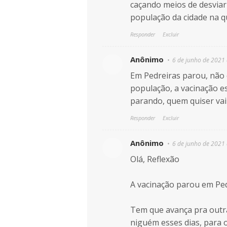
caçando meios de desviar
população da cidade na qu
Responder
Excluir
Anônimo
6 de junho de 2021 
Em Pedreiras parou, não
população, a vacinação e
parando, quem quiser vai
Responder
Excluir
Anônimo
6 de junho de 2021 
Olá, Reflexão
A vacinação parou em Pe
Tem que avança pra outra
niguém esses dias, para o