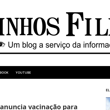
EBOOK
YOUTUBE
E
M
A
a
n
 anuncia vacinação para
i
t