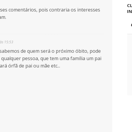
CL
sses comentários, pois contraria os interesses
I
am.
às 15:53
 sabemos de quem será o próximo óbito, pode
 qualquer pessoa, que tem uma família um pai
rá órfã de pai ou mãe etc...