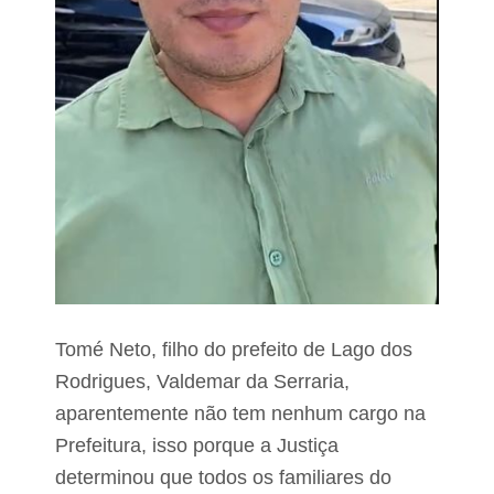
a
t
o
,
s
h
o
w
d
e
J
o
ã
o
G
o
m
e
Tomé Neto, filho do prefeito de Lago dos
s
Rodrigues, Valdemar da Serraria,
v
a
aparentemente não tem nenhum cargo na
i
a
Prefeitura, isso porque a Justiça
c
determinou que todos os familiares do
o