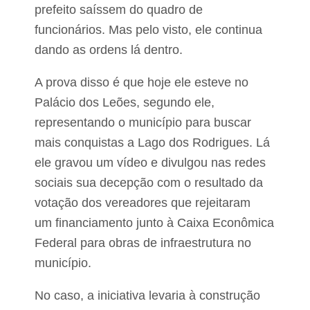
n
prefeito saíssem do quadro de
t
funcionários. Mas pelo visto, ele continua
e
c
dando as ordens lá dentro.
e
r
n
A prova disso é que hoje ele esteve no
a
Palácio dos Leões, segundo ele,
A
A
representando o município para buscar
B
mais conquistas a Lago dos Rodrigues. Lá
B
d
ele gravou um vídeo e divulgou nas redes
e
I
sociais sua decepção com o resultado da
m
votação dos vereadores que rejeitaram
p
e
um
financiamento junto à Caixa Econômica
r
a
Federal para obras de infraestrutura no
t
município.
r
i
z
No caso, a iniciativa levaria à construção