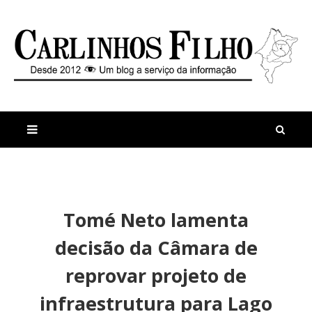
M
a
n
Tomé Neto lamenta
i
t
s
i
decisão da Câmara de
r
g
e
o
reprovar projeto de
c
s
e
infraestrutura para Lago
n
t