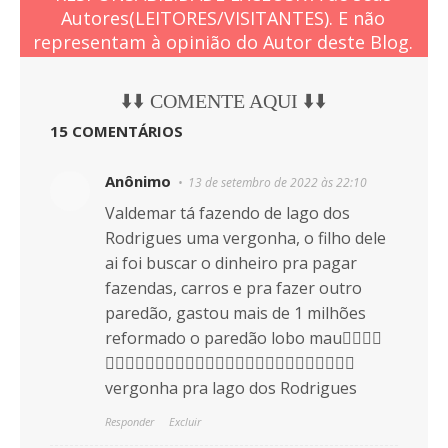
Autores(LEITORES/VISITANTES). E não
representam à opinião do Autor deste Blog.
⬇️⬇️ COMENTE AQUI ⬇️⬇️
15 COMENTÁRIOS
Anônimo
13 de setembro de 2022 às 22:10
Valdemar tá fazendo de lago dos
Rodrigues uma vergonha, o filho dele
ai foi buscar o dinheiro pra pagar
fazendas, carros e pra fazer outro
paredão, gastou mais de 1 milhões
reformado o paredão lobo mau👎🏻👎🏻
👎🏻❌❌❌❌❌👎🏻👎🏻👎🏻❌❌❌👎🏻👎🏻👎🏻👎🏻❌
vergonha pra lago dos Rodrigues
Responder
Excluir