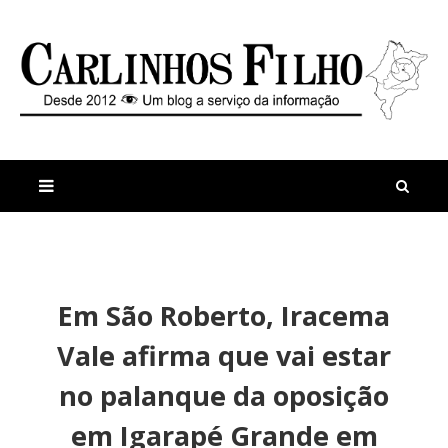
M
a
n
Em São Roberto, Iracema
i
t
s
i
Vale afirma que vai estar
r
g
e
o
no palanque da oposição
c
s
e
M
em Igarapé Grande em
n
o
t
r