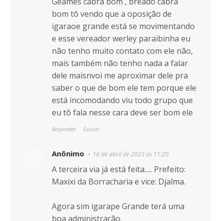
Geames cabra bom , breado cabra
bom tô vendo que a oposição de
igaraoe grande está se movimentando
e esse vereador werley paraibinha eu
não tenho muito contato com ele não,
mais também não tenho nada a falar
dele maisnvoi me aproximar dele pra
saber o que de bom ele tem porque ele
está incomodando viu todo grupo que
eu tô fala nesse cara deve ser bom ele
Responder
Excluir
Anônimo
16 de abril de 2023 às 11:20
A terceira via já está feita..... Prefeito:
Maxixi da Borracharia e vice: Djalma.
Agora sim igarape Grande terá uma
boa administração.