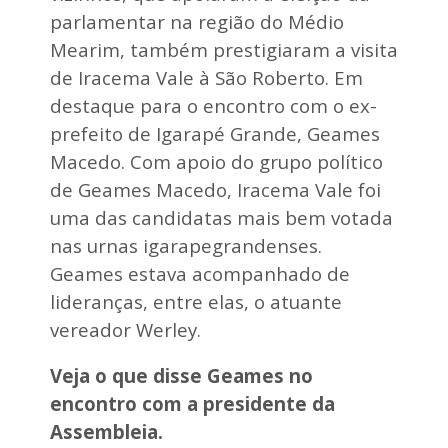
i
a
parlamentar na região do Médio
r
e
a
m
Mearim, também prestigiaram a visita
s
L
de Iracema Vale à São Roberto. Em
a
g
destaque para o encontro com o ex-
o
prefeito de Igarapé Grande, Geames
d
a
Macedo. Com apoio do grupo político
P
de Geames Macedo, Iracema Vale foi
e
d
uma das candidatas mais bem votada
r
nas urnas igarapegrandenses.
a
Geames estava acompanhado de
lideranças, entre elas, o atuante
vereador Werley.
Veja o que disse Geames no
encontro com a presidente da
Assembleia.