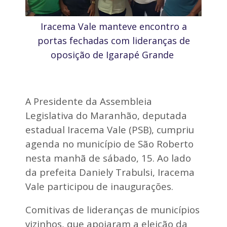
s
r
a
e
s
v
Iracema Vale manteve encontro a
s
í
i
portas fechadas com lideranças de
t
n
i
oposição de Igarapé Grande
a
m
d
a
o
d
c
e
o
d
esidente da Assembleia
A Pr
e
a
s
Legislativa do Maranhão, deputada
t
c
estadual Iracema Vale (PSB), cumpriu
i
a
r
r
agenda no município de São Roberto
o
g
s
nesta manhã de sábado, 15. Ao lado
a
e
e
da prefeita Daniely Trabulsi, Iracema
l
P
Vale participou de inaugurações.
é
e
t
d
r
Comitivas de lideranças de municípios
r
i
e
vizinhos, que apoiaram a eleição da
c