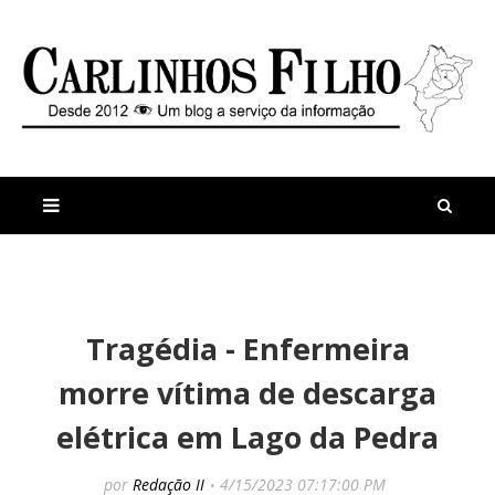
M
a
n
Tragédia - Enfermeira
i
t
s
i
morre vítima de descarga
r
g
e
o
elétrica em Lago da Pedra
c
s
e
n
por
Redação II
4/15/2023 07:17:00 PM
t