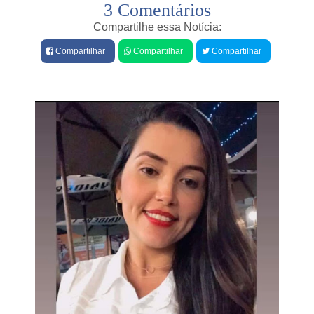
3 Comentários
e
s
Compartilhe essa Notícia:
Compartilhar
Compartilhar
Compartilhar