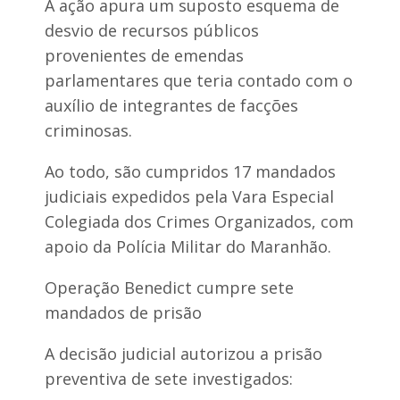
A ação apura um suposto esquema de
o
e
f
r
desvio de recursos públicos
u
e
t
provenientes de emendas
s
e
i
parlamentares que teria contado com o
b
d
o
auxílio de integrantes de facções
ê
l
n
criminosas.
p
c
r
i
o
a
Ao todo, são cumpridos 17 mandados
f
e
judiciais expedidos pela Vara Especial
i
m
s
T
Colegiada dos Crimes Organizados, com
s
r
apoio da Polícia Militar do Maranhão.
i
i
o
z
n
i
Operação Benedict cumpre sete
a
d
l
mandados de prisão
e
l
a
A decisão judicial autorizou a prisão
d
preventiva de sete investigados:
o
V