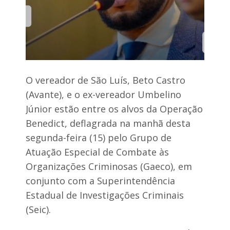
t
B
o
r
s
a
d
s
e
í
B
l
o
i
a
L
é
O vereador de São Luís, Beto Castro
u
e
(Avante), e o ex-vereador Umbelino
g
x
a
e
Júnior estão entre os alvos da Operação
r
c
r
Benedict, deflagrada na manhã desta
u
u
t
segunda-feira (15) pelo Grupo de
a
o
Atuação Especial de Combate às
d
a
o
Organizações Criminosas (Gaeco), em
o
d
s
e
conjunto com a Superintendência
o
n
Estadual de Investigações Criminais
n
t
h
r
(Seic).
o
o
d
d