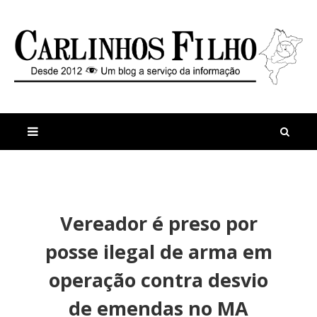
M
a
n
Vereador é preso por
i
t
s
i
posse ilegal de arma em
r
g
e
o
operação contra desvio
c
s
e
M
de emendas no MA
n
a
t
r