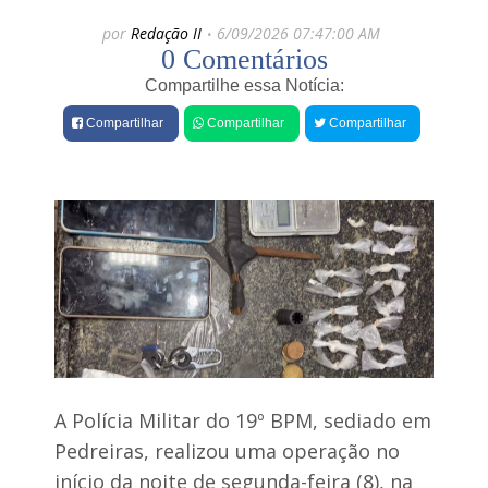
e
f
por
Redação II
6/09/2026 07:47:00 AM
e
s
0 Comentários
i
G
t
o
Compartilhe essa Notícia:
o
v
R
e
Compartilhar
Compartilhar
Compartilhar
o
r
n
n
a
o
l
l
d
a
o
n
V
ç
i
a
e
O
i
p
r
e
a
r
e
a
n
ç
t
ã
A Polícia Militar do 19º BPM, sediado em
r
o
Pedreiras, realizou uma operação no
e
M
g
u
início da noite de segunda-feira (8), na