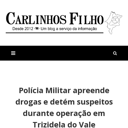
M
a
n
Polícia Militar apreende
i
t
s
i
drogas e detém suspeitos
r
g
e
o
durante operação em
c
s
e
P
Trizidela do Vale
n
r
t
e