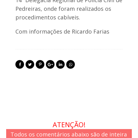
r
a
Pedreiras, onde foram realizados os
procedimentos cabíveis.
a
ç
ã
Com informações de Ricardo Farias
o
h
i
s
t
ó
r
i
c
a
ATENÇÃO!
Todos os comentários abaixo são de inteira