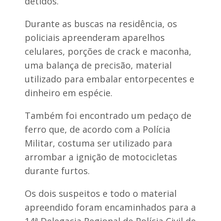
detidos.
o
r
s
a
é
s
Durante as buscas na residência, os
d
n
policiais apreenderam aparelhos
o
o
s
M
celulares, porções de crack e maconha,
B
a
uma balança de precisão, material
a
r
s
a
utilizado para embalar entorpecentes e
í
n
l
dinheiro em espécie.
h
i
ã
o
o
Também foi encontrado um pedaço de
s
d
ferro que, de acordo com a Polícia
u
Militar, costuma ser utilizado para
r
a
arrombar a ignição de motocicletas
n
durante furtos.
t
e
p
Os dois suspeitos e todo o material
r
apreendido foram encaminhados para a
o
g
14ª Delegacia Regional de Polícia Civil de