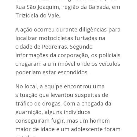
a
l
Rua São Joaquim, região da Baixada, em
o
h
b
e
Trizidela do Vale.
r
r
a
S
s
A ação ocorreu durante diligências para
e
e
g
localizar motocicletas furtadas na
e
u
q
cidade de Pedreiras. Segundo
r
u
a
informações da corporação, os policiais
i
e
p
e
chegaram a um imóvel onde os veículos
a
n
poderiam estar escondidos.
t
e
r
n
e
No local, a equipe encontrou uma
t
g
situação que levantou suspeitas de
o
a
s
2
tráfico de drogas. Com a chegada da
e
2
guarnição, alguns indivíduos
v
S
i
conseguiram fugir, mas um homem
ã
a
o
maior de idade e um adolescente foram
t
J
u