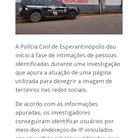
a
t
o
s
e
r
e
f
o
A Polícia Civil de Esperantinópolis deu
r
início à fase de intimações de pessoas
ç
a
identificadas durante uma investigação
a
que apura a atuação de uma página
p
o
utilizada para denegrir a imagem de
i
terceiros nas redes sociais.
o
a
O
De acordo com as informações
r
l
apuradas, os investigadores
e
conseguiram identificar usuários por
a
n
meio dos endereços de IP vinculados
s