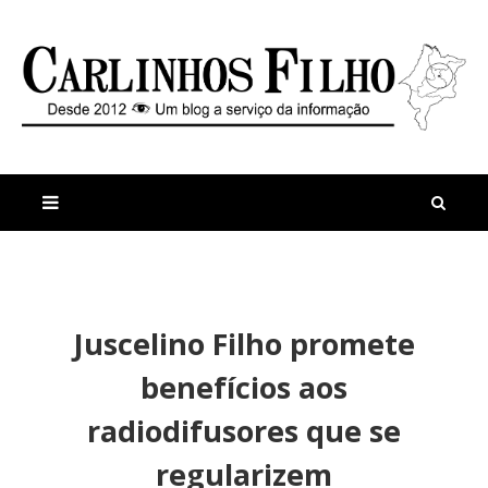
M
a
n
Juscelino Filho promete
i
t
s
i
benefícios aos
r
g
e
o
radiodifusores que se
c
s
e
regularizem
n
t