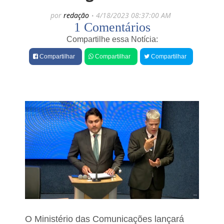
e
por
redação
4/18/2023 08:37:00 AM
s
1 Comentários
Compartilhe essa Notícia:
Compartilhar
Compartilhar
Compartilhar
O Ministério das Comunicações lançará