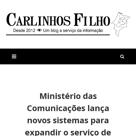
M
a
n
Ministério das
i
t
s
i
Comunicações lança
r
g
e
o
novos sistemas para
c
s
e
H
expandir o serviço de
n
o
t