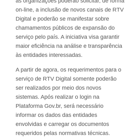
as organizações poderão solicitar, de forma
e
í
e
p
on-line, a inclusão de novos canais de RTV
n
i
c
Digital e poderão se manifestar sobre
o
h
d
chamamentos públicos de expansão do
e
e
n
E
serviço pelo país. A iniciativa visa garantir
t
s
maior eficiência na análise e transparência
e
p
s
e
às entidades interessadas.
e
r
a
T
A partir de agora, os requerimentos para o
n
r
t
serviço de RTV Digital somente poderão
i
i
z
n
ser realizados por meio dos novos
i
ó
sistemas. Após realizar o login na
d
p
e
o
Plataforma Gov.br, será necessário
l
l
a
informar os dados das entidades
i
d
s
envolvidas e carregar os documentos
o
V
requeridos pelas normativas técnicas.
a