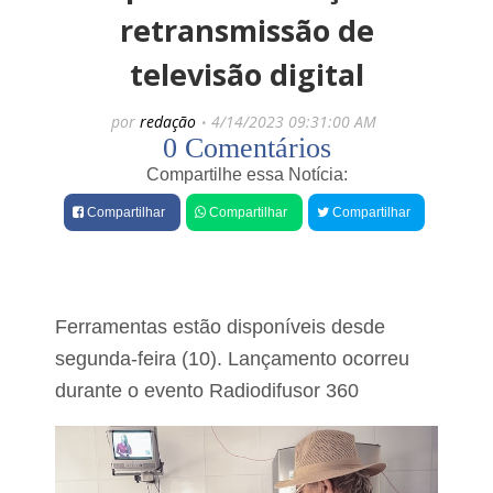
e
e
retransmissão de
s
é
televisão digital
A
p
ç
r
õ
e
por
redação
4/14/2023 09:31:00 AM
e
s
0 Comentários
s
o
e
Compartilhe essa Notícia:
p
m
o
s
Compartilhar
Compartilhar
Compartilhar
r
a
a
ú
g
d
r
e
e
b
d
u
Ferramentas estão disponíveis desde
i
c
r
segunda-feira (10). Lançamento ocorreu
a
c
l
durante o evento Radiodifusor 360
o
s
ã
p
o
a
l
n
e