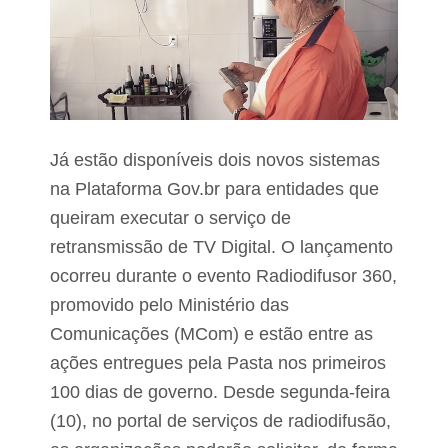
h
v
e
a
i
d
r
a
a
s
e
p
a
a
r
b
a
Já estão disponíveis dois novos sistemas
r
g
i
e
na Plataforma Gov.br para entidades que
g
s
queiram executar o serviço de
o
t
p
a
retransmissão de TV Digital. O lançamento
a
n
r
ocorreu durante o evento Radiodifusor 360,
t
a
e
promovido pelo Ministério das
v
s
í
d
Comunicações (MCom) e estão entre as
t
o
i
ações entregues pela Pasta nos primeiros
m
u
100 dias de governo. Desde segunda-feira
a
n
s
(10), no portal de serviços de radiodifusão,
i
d
c