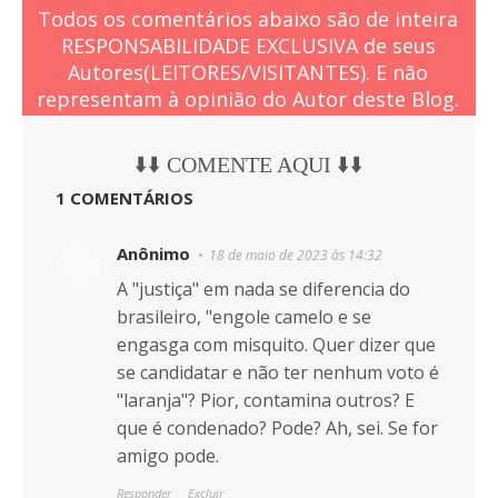
Todos os comentários abaixo são de inteira
RESPONSABILIDADE EXCLUSIVA de seus
Autores(LEITORES/VISITANTES). E não
representam à opinião do Autor deste Blog.
⬇️⬇️ COMENTE AQUI ⬇️⬇️
1 COMENTÁRIOS
Anônimo
18 de maio de 2023 às 14:32
A "justiça" em nada se diferencia do
brasileiro, "engole camelo e se
engasga com misquito. Quer dizer que
se candidatar e não ter nenhum voto é
"laranja"? Pior, contamina outros? E
que é condenado? Pode? Ah, sei. Se for
amigo pode.
Responder
Excluir