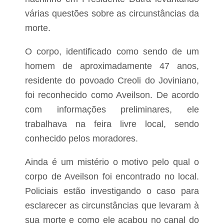
i
a
o
e
várias questões sobre as circunstâncias da
e
m
morte.
g
T
r
r
a
O corpo, identificado como sendo de um
i
n
z
homem de aproximadamente 47 anos,
d
i
e
residente do povoado Creoli do Joviniano,
d
f
e
o
foi reconhecido como Aveilson. De acordo
l
r
a
com informações preliminares, ele
ç
d
a
trabalhava na feira livre local, sendo
o
p
V
conhecido pelos moradores.
o
a
l
l
í
Ainda é um mistério o motivo pelo qual o
e
t
é
i
corpo de Aveilson foi encontrado no local.
n
c
o
Policiais estão investigando o caso para
a
v
e
esclarecer as circunstâncias que levaram à
a
m
B
sua morte e como ele acabou no canal do