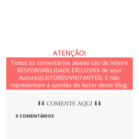
i
c
a
ATENÇÃO!
Todos os comentários abaixo são de inteira
RESPONSABILIDADE EXCLUSIVA de seus
Autores(LEITORES/VISITANTES). E não
representam à opinião do Autor deste Blog.
⬇️⬇️ COMENTE AQUI ⬇️⬇️
0 COMENTÁRIOS