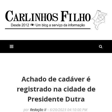
M
a
n
Achado de cadáver é
i
t
s
i
registrado na cidade de
r
g
e
o
Presidente Dutra
c
s
e
A
n
c
por
Redação II
6/20/2023 04:10:00 PM
t
u