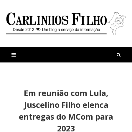
M
a
n
Em reunião com Lula,
i
t
s
i
Juscelino Filho elenca
r
g
e
o
entregas do MCom para
c
s
e
2023
n
t