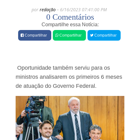
e
por
redação
6/16/2023 07:41:00 PM
s
0 Comentários
Compartilhe essa Notícia:
Compartilhar
Compartilhar
Compartilhar
Oportunidade também serviu para os
ministros analisarem os primeiros 6 meses
de atuação do Governo Federal.