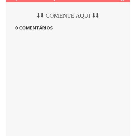
⬇️⬇️ COMENTE AQUI ⬇️⬇️
0 COMENTÁRIOS