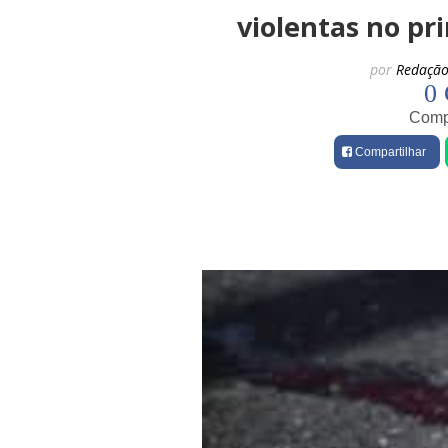
violentas no pr
por
Redação
0 
Compa
Compartilhar