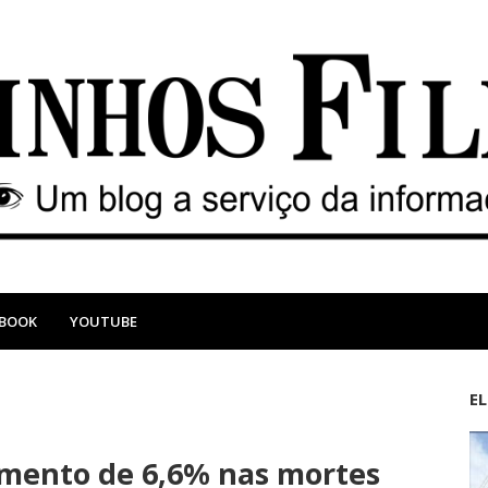
EBOOK
YOUTUBE
E
M
A
a
n
ento de 6,6% nas mortes
i
t