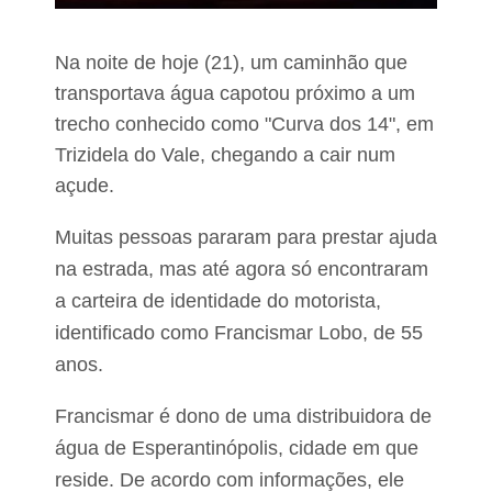
s
e
m
Na noite de hoje (21), um caminhão que
P
a
transportava água capotou próximo a um
u
trecho conhecido como "Curva dos 14", em
l
o
Trizidela do Vale, chegando a cair num
R
a
açude.
m
o
Muitas pessoas pararam para prestar ajuda
s
na estrada, mas até agora só encontraram
a carteira de identidade do motorista,
identificado como Francismar Lobo, de 55
anos.
Francismar é dono de uma distribuidora de
água de Esperantinópolis, cidade em que
reside. De acordo com informações, ele