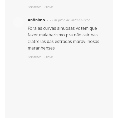
Responder
Excluir
Anônimo
22 de julho de 2023 às 09:55
Fora as curvas sinuosas vc tem que
fazer malabarismo pra não cair nas
cratreras das estradas maravilhosas
maranhenses
Responder
Excluir