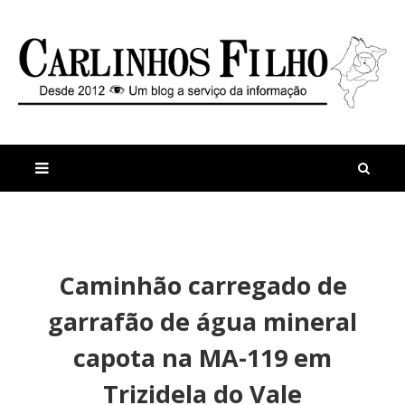
M
a
n
Caminhão carregado de
i
t
s
i
garrafão de água mineral
r
g
e
o
capota na MA-119 em
c
s
e
Trizidela do Vale
n
t