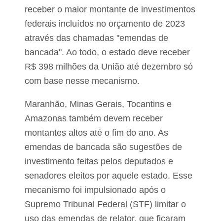
L
a
receber o maior montante de investimentos
i
d
e
federais incluídos no orçamento de 2023
a
A
C
através das chamadas "emendas de
s
a
s
bancada". Ao todo, o estado deve receber
i
p
R$ 398 milhões da União até dezembro só
s
o
t
com base nesse mecanismo.
s
ê
n
c
Maranhão, Minas Gerais, Tocantins e
i
Amazonas também devem receber
a
S
montantes altos até o fim do ano. As
o
c
emendas de bancada são sugestões de
i
investimento feitas pelos deputados e
a
l
senadores eleitos por aquele estado. Esse
mecanismo foi impulsionado após o
Supremo Tribunal Federal (STF) limitar o
uso das emendas de relator, que ficaram