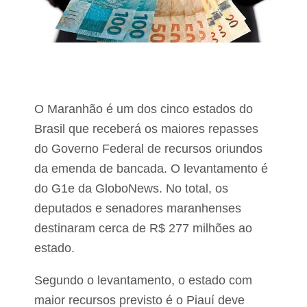
o
n
n
d
v
e
a
r
i
e
v
a
o
l
l
i
t
z
O Maranhão é um dos cinco estados do
a
a
r
a
Brasil que receberá os maiores repasses
a
X
do Governo Federal de recursos oriundos
s
I
e
I
da emenda de bancada. O levantamento é
r
I
p
do G1e da GloboNews. No total, os
C
r
o
deputados e senadores maranhenses
e
n
f
f
destinaram cerca de R$ 277 milhões ao
e
e
estado.
i
r
t
ê
o
n
Segundo o levantamento, o estado com
d
c
e
maior recursos previsto é o Piauí deve
i