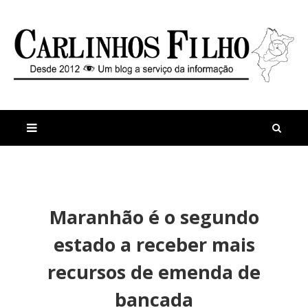
M
a
n
Maranhão é o segundo
i
t
s
i
estado a receber mais
r
g
e
o
recursos de emenda de
c
s
e
E
bancada
n
r
t
l