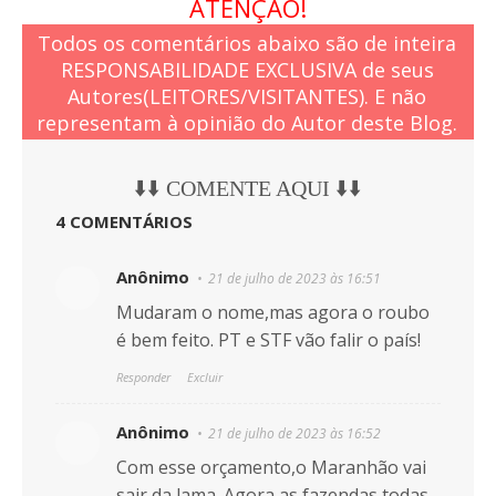
ATENÇÃO!
Todos os comentários abaixo são de inteira
RESPONSABILIDADE EXCLUSIVA de seus
Autores(LEITORES/VISITANTES). E não
representam à opinião do Autor deste Blog.
⬇️⬇️ COMENTE AQUI ⬇️⬇️
4 COMENTÁRIOS
Anônimo
21 de julho de 2023 às 16:51
Mudaram o nome,mas agora o roubo
é bem feito. PT e STF vão falir o país!
Responder
Excluir
Anônimo
21 de julho de 2023 às 16:52
Com esse orçamento,o Maranhão vai
sair da lama. Agora as fazendas todas