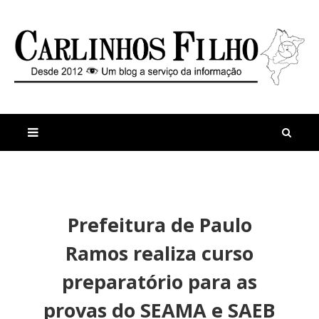
M
a
n
Prefeitura de Paulo
i
t
s
i
Ramos realiza curso
r
g
e
o
preparatório para as
c
s
e
M
provas do SEAMA e SAEB
n
u
t
l