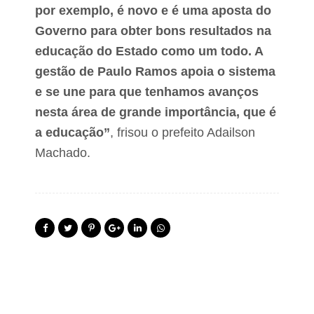
o
por exemplo, é novo e é uma aposta do
v
Governo para obter bons resultados na
o
a
educação do Estado como um todo. A
d
o
gestão de Paulo Ramos apoia o sistema
s
e se une para que tenhamos avanços
nesta área de grande importância, que é
a educação”
, frisou o prefeito Adailson
Machado.