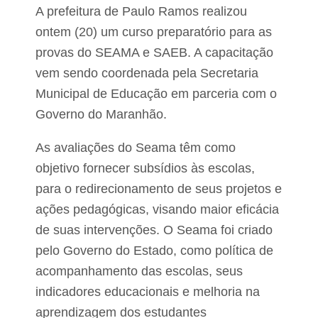
g
e
A prefeitura de Paulo Ramos realizou
a
a
r
u
ontem (20) um curso preparatório para as
d
t
provas do SEAMA e SAEB. A capacitação
i
o
n
r
vem sendo coordenada pela Secretaria
h
i
e
Municipal de Educação em parceria com o
d
i
a
Governo do Maranhão.
r
d
o
e
p
s
As avaliações do Seama têm como
a
v
r
objetivo fornecer subsídios às escolas,
i
a
s
para o redirecionamento de seus projetos e
i
o
ações pedagógicas, visando maior eficácia
t
r
a
de suas intervenções. O Seama foi criado
a
m
d
o
pelo Governo do Estado, como política de
o
b
r
acompanhamento das escolas, seus
r
a
a
indicadores educacionais e melhoria na
d
s
e
d
aprendizagem dos estudantes