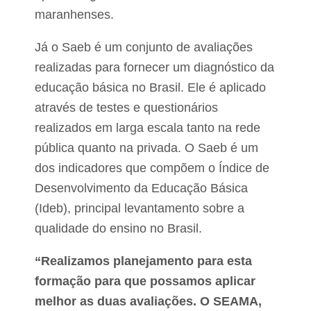
r
e
maranhenses.
u
p
a
a
e
v
Já o Saeb é um conjunto de avaliações
i
P
realizadas para fornecer um diagnóstico da
m
e
e
educação básica no Brasil. Ele é aplicado
d
n
r
t
através de testes e questionários
e
a
realizados em larga escala tanto na rede
i
ç
r
ã
pública quanto na privada. O Saeb é um
a
o
s
dos indicadores que compõem o Índice de
a
s
Desenvolvimento da Educação Básica
f
á
(Ideb), principal levantamento sobre a
l
qualidade do ensino no Brasil.
t
i
c
“Realizamos planejamento para esta
a
formação para que possamos aplicar
e
m
melhor as duas avaliações. O SEAMA,
p