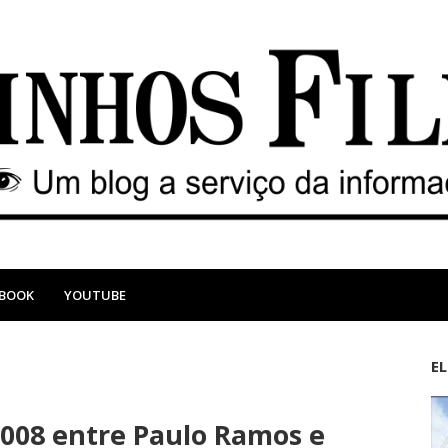
EBOOK
YOUTUBE
E
M
A
a
n
008 entre Paulo Ramos e
i
t