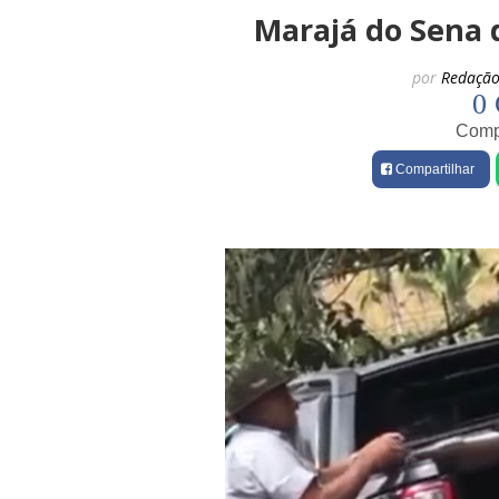
Marajá do Sena 
por
Redação
0 
Compa
Compartilhar