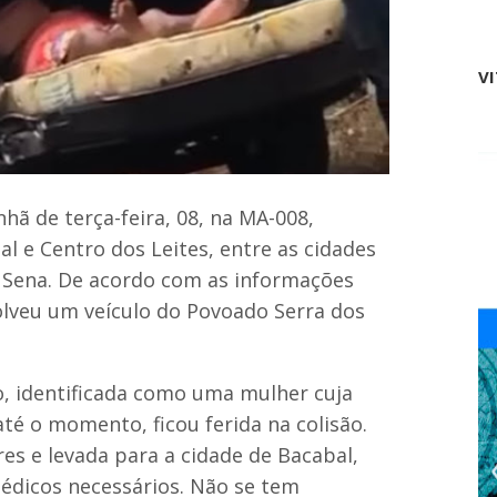
o
c
r
e
i
n
z
V
d
a
i
d
a
o
r
s
c
a
a
d
s
e
ã de terça-feira, 08, na MA-008,
a
i
d
l e Centro dos Leites, entre as cidades
x
a
a
 Sena. De acordo com as informações
a
r
v
volveu um veículo do Povoado Serra dos
p
ó
r
e
e
d
s
e
, identificada como uma mulher cuja
í
i
d
x
até o momento, ficou ferida na colisão.
i
á
res e levada para a cidade de Bacabal,
o
-
s
l
édicos necessários. Não se tem
d