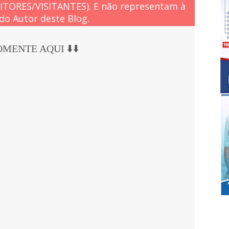
EITORES/VISITANTES). E não representam à
do Autor deste Blog.
COMENTE AQUI ⬇️⬇️