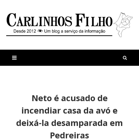
M
a
n
Neto é acusado de
i
t
s
i
incendiar casa da avó e
r
g
e
o
deixá-la desamparada em
c
s
e
A
Pedreiras
n
c
t
i