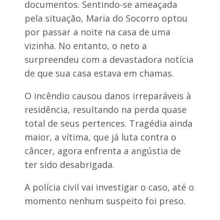
documentos. Sentindo-se ameaçada
u
pela situação, Maria do Socorro optou
l
h
por passar a noite na casa de uma
e
vizinha. No entanto, o neto a
r
f
surpreendeu com a devastadora notícia
e
de que sua casa estava em chamas.
r
i
d
O incêndio causou danos irreparáveis à
a
residência, resultando na perda quase
total de seus pertences. Tragédia ainda
maior, a vítima, que já luta contra o
câncer, agora enfrenta a angústia de
ter sido desabrigada.
A polícia civil vai investigar o caso, até o
momento nenhum suspeito foi preso.