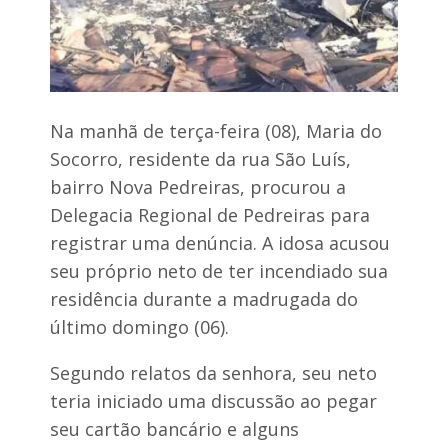
a
o
s
e
M
a
r
Na manhã de terça-feira (08), Maria do
a
Socorro, residente da rua São Luís,
j
á
bairro Nova Pedreiras, procurou a
d
Delegacia Regional de Pedreiras para
o
S
registrar uma denúncia. A idosa acusou
e
seu próprio neto de ter incendiado sua
n
a
residência durante a madrugada do
d
último domingo (06).
e
i
x
Segundo relatos da senhora, seu neto
a
u
teria iniciado uma discussão ao pegar
seu cartão bancário e alguns
a