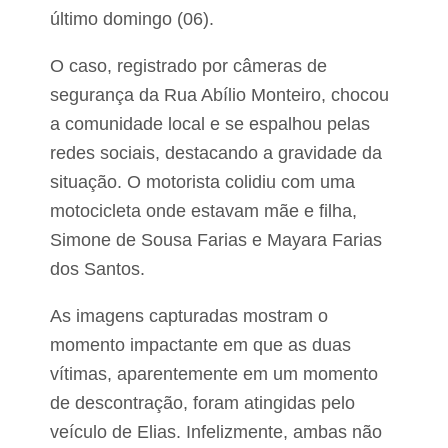
ó
ã
último domingo (06).
p
o
o
m
l
o
O caso, registrado por câmeras de
i
r
s
segurança da Rua Abílio Monteiro, chocou
t
p
o
a comunidade local e se espalhou pelas
a
s
r
redes sociais, destacando a gravidade da
e
a
m
situação. O motorista colidiu com uma
a
c
e
o
motocicleta onde estavam mãe e filha,
l
n
e
Simone de Sousa Farias e Mayara Farias
f
i
r
dos Santos.
ç
o
ã
n
o
t
As imagens capturadas mostram o
d
o
momento impactante em que as duas
e
c
p
o
vítimas, aparentemente em um momento
r
m
e
de descontração, foram atingidas pelo
a
f
p
veículo de Elias. Infelizmente, ambas não
e
o