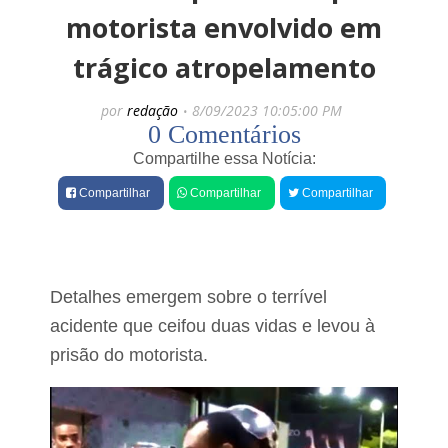
e
o
motorista envolvido em
n
s
e
trágico atropelamento
C
C
r
a
i
r
por
redação
8/09/2023 10:05:00 PM
m
n
0 Comentários
i
e
n
Compartilhe essa Notícia:
i
o
r
s
Compartilhar
Compartilhar
Compartilhar
i
o
n
s
h
q
o
u
d
e
o
p
Detalhes emergem sobre o terrível
r
i
acidente que ceifou duas vidas e levou à
e
n
t
prisão do motorista.
a
e
p
n
e
d
s
i
q
a