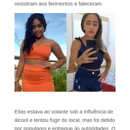
i
l
resistiram aos ferimentos e faleceram.
t
í
o
c
i
a
e
m
S
í
t
i
o
N
o
v
o
Elias estava ao volante sob a influência de
álcool e tentou fugir do local, mas foi detido
por populares e entregue às autoridades. O