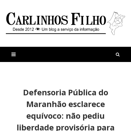
M
a
n
Defensoria Pública do
i
t
s
i
Maranhão esclarece
r
g
e
o
equívoco: não pediu
c
s
e
S
liberdade provisória para
n
i
t