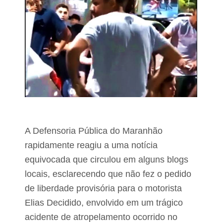
u
m
i
a
s
s
a
s
d
a
e
l
o
t
p
a
i
r
n
a
i
g
ã
ê
o
n
e
c
i
A Defensoria Pública do Maranhão
E
a
s
rapidamente reagiu a uma notícia
b
p
a
equivocada que circulou em alguns blogs
e
n
r
c
locais, esclarecendo que não fez o pedido
a
á
de liberdade provisória para o motorista
n
r
t
i
Elias Decidido, envolvido em um trágico
i
a
n
acidente de atropelamento ocorrido no
s