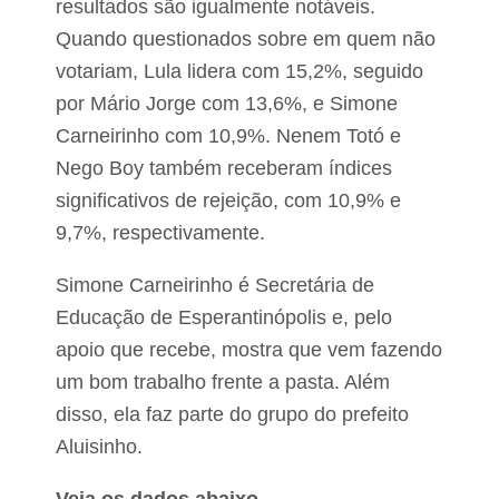
resultados são igualmente notáveis.
r
á
Quando questionados sobre em quem não
g
votariam, Lula lidera com 15,2%, seguido
i
c
por Mário Jorge com 13,6%, e Simone
o
a
Carneirinho com 10,9%. Nenem Totó e
t
Nego Boy também receberam índices
r
o
significativos de rejeição, com 10,9% e
p
9,7%, respectivamente.
e
l
a
Simone Carneirinho é Secretária de
m
e
Educação de Esperantinópolis e, pelo
n
apoio que recebe, mostra que vem fazendo
t
o
um bom trabalho frente a pasta. Além
disso, ela faz parte do grupo do prefeito
Aluisinho.
Veja os dados abaixo