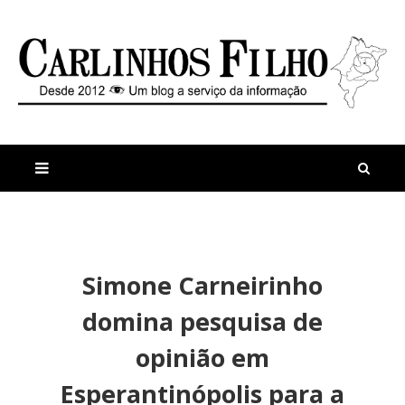
M
a
n
Simone Carneirinho
i
t
s
i
domina pesquisa de
r
g
e
o
opinião em
c
s
e
P
Esperantinópolis para a
n
r
t
e