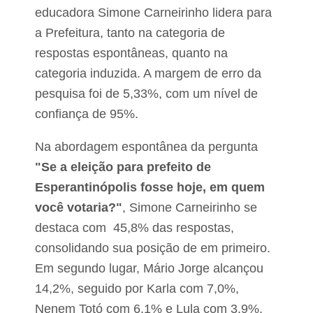
I
o
educadora Simone Carneirinho lidera para
D
p
E
e
a Prefeitura, tanto na categoria de
B
d
respostas espontâneas, quanto na
”
i
n
u
categoria induzida. A margem de erro da
a
l
p
pesquisa foi de 5,33%, com um nível de
i
r
b
confiança de 95%.
ó
e
x
r
i
d
Na abordagem espontânea da pergunta
a
a
"Se a eleição para prefeito de
d
s
e
Esperantinópolis fosse hoje, em quem
e
p
x
você votaria?"
, Simone Carneirinho se
r
t
o
destaca com 45,8% das respostas,
a
v
(
i
consolidando sua posição de em primeiro.
1
s
1
Em segundo lugar, Mário Jorge alcançou
ó
)
r
14,2%, seguido por Karla com 7,0%,
i
a
Nenem Totó com 6,1% e Lula com 3,9%.