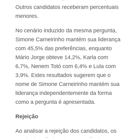
p
Outros candidatos receberam percentuais
a
r
menores.
a
m
No cenário induzido da mesma pergunta,
o
t
Simone Carneirinho mantém sua liderança
o
r
com 45,5% das preferências, enquanto
i
Mário Jorge obteve 14,2%, Karla com
s
t
6,7%, Nenem Totó com 6,4% e Lula com
a
3,9%. Estes resultados sugerem que o
e
n
nome de Simone Carneirinho mantém sua
v
o
liderança independentemente da forma
l
como a pergunta é apresentada.
v
i
d
Rejeição
o
e
Ao analisar a rejeição dos candidatos, os
m
t