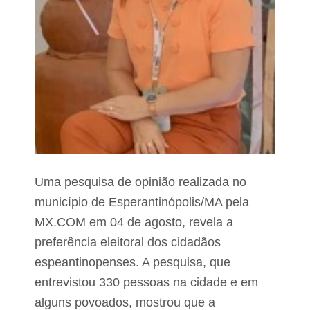
o
a
n
o
h
v
ã
e
o
e
e
s
g
c
a
l
a
a
u
r
l
e
ã
c
o
e
d
e
Uma pesquisa de opinião realizada no
o
q
“
município de Esperantinópolis/MA pela
u
D
í
MX.COM em 04 de agosto, revela a
e
v
O
o
preferência eleitoral dos cidadãos
l
c
espeantinopenses. A pesquisa, que
h
o
o
:
entrevistou 330 pessoas na cidade e em
n
n
o
alguns povoados, mostrou que a
ã