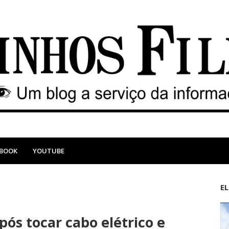
EBOOK
YOUTUBE
E
M
A
a
n
s tocar cabo elétrico e
i
t