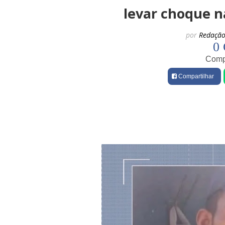
levar choque n
por
Redação
0 
Compa
Compartilhar