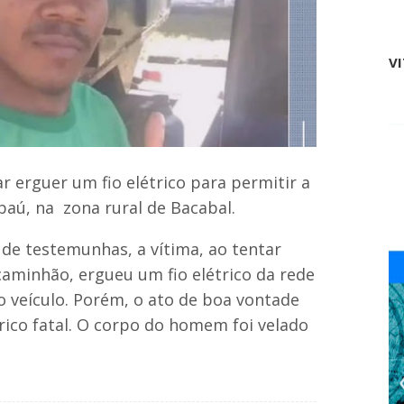
m
o
L
F
a
i
g
V
l
o
h
d
o
o
a
J
f
u
i
n
r
c
m
erguer um fio elétrico para permitir a
o
a
ú, na zona rural de Bacabal.
,
n
o
de testemunhas, a vítima, ao tentar
S
caminhão, ergueu um fio elétrico da rede
E
T
 veículo. Porém, o ato de boa vontade
E
ico fatal. O corpo do homem foi velado
s
t
ú
d
i