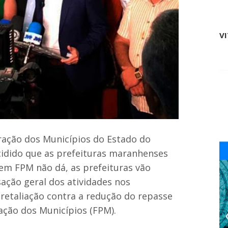
r
a
j
a
V
ú
:
D
e
P
r
o
j
e
t
o
ração dos Municípios do Estado do
a
idido que as prefeituras maranhenses
R
e
Sem FPM não dá, as prefeituras vão
a
sação geral dos atividades nos
l
i
retaliação contra a redução do repasse
d
a
ação dos Municípios (FPM).
d
e