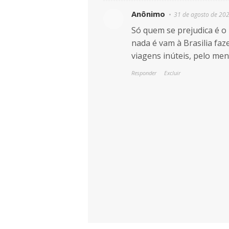
Anônimo
31 de agosto de 20
Só quem se prejudica é o
nada é vam à Brasilia fa
viagens inúteis, pelo men
Responder
Excluir