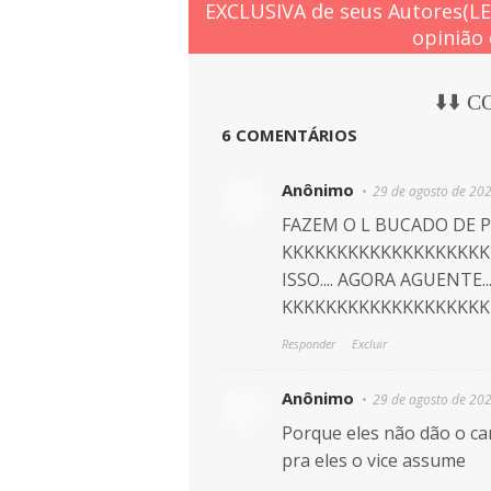
EXCLUSIVA de seus Autores(L
opinião 
⬇️⬇️ 
6 COMENTÁRIOS
Anônimo
29 de agosto de 20
FAZEM O L BUCADO DE 
KKKKKKKKKKKKKKKKKKK
ISSO.... AGORA AGUENTE
KKKKKKKKKKKKKKKKKKK
Responder
Excluir
Anônimo
29 de agosto de 20
Porque eles não dão o car
pra eles o vice assume