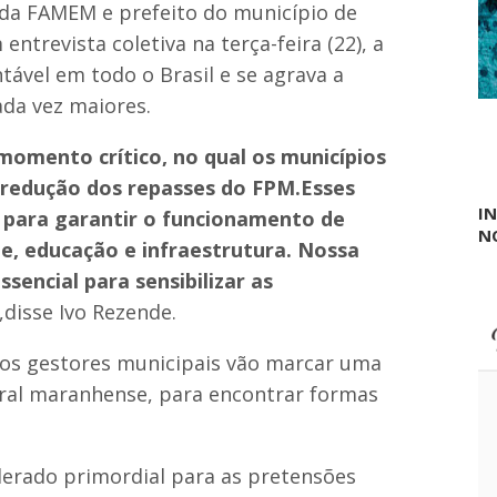
 da FAMEM e prefeito do município de
e
m
ntrevista coletiva na terça-feira (22), a
M
tável em todo o Brasil e se agrava a
a
r
da vez maiores.
a
j
omento crítico, no qual os municípios
á
d
 redução dos repasses do FPM.Esses
o
I
 para garantir o funcionamento de
S
N
e
e, educação e infraestrutura. Nossa
n
a
encial para sensibilizar as
 ,disse Ivo Rezende.
os gestores municipais vão marcar uma
ral maranhense, para encontrar formas
derado primordial para as pretensões