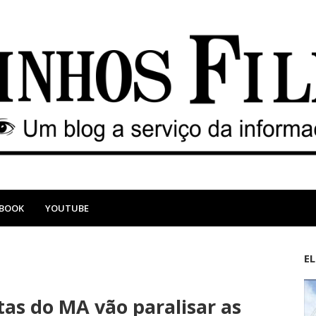
EBOOK
YOUTUBE
E
M
A
a
n
tas do MA vão paralisar as
i
t