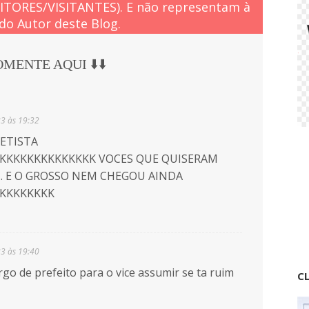
EITORES/VISITANTES). E não representam à
do Autor deste Blog.
COMENTE AQUI ⬇️⬇️
23 às 19:32
PETISTA
KKKKKKKKKKKKKK VOCES QUE QUISERAM
.... E O GROSSO NEM CHEGOU AINDA
KKKKKKKK
23 às 19:40
go de prefeito para o vice assumir se ta ruim
CL