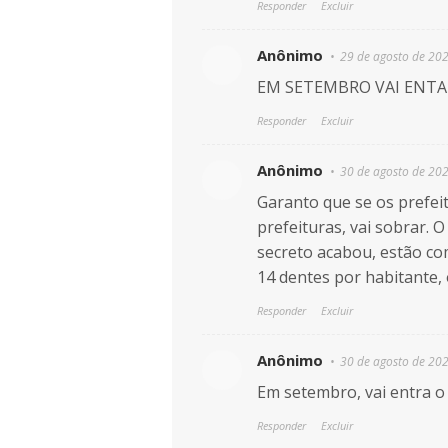
Responder
Excluir
Anônimo
29 de agosto de 20
EM SETEMBRO VAI ENTA
Responder
Excluir
Anônimo
30 de agosto de 20
Garanto que se os prefei
prefeituras, vai sobrar.
secreto acabou, estão co
14 dentes por habitante, 
Responder
Excluir
Anônimo
30 de agosto de 20
Em setembro, vai entra o
Responder
Excluir