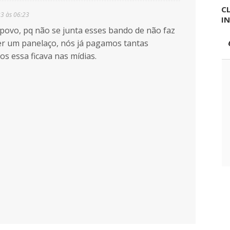
CL
23 às 06:23
I
 povo, pq não se junta esses bando de não faz
zer um panelaço, nós já pagamos tantas
os essa ficava nas mídias.