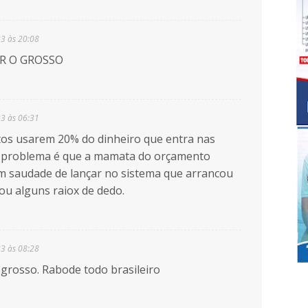
23 às 20:08
R O GROSSO
23 às 06:31
tos usarem 20% do dinheiro que entra nas
 O problema é que a mamata do orçamento
m saudade de lançar no sistema que arrancou
ou alguns raiox de dedo.
23 às 08:28
 grosso. Rabode todo brasileiro