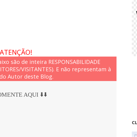
r
a
s
ATENÇÃO!
ixo são de inteira RESPONSABILIDADE
EITORES/VISITANTES). E não representam à
do Autor deste Blog.
COMENTE AQUI ⬇️⬇️
CL