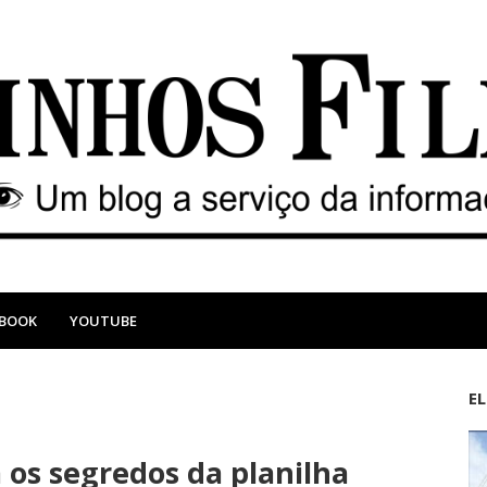
EBOOK
YOUTUBE
E
M
A
a
n
 os segredos da planilha
i
t