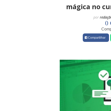
mágica no cur
por
redaçã
0 
Compa
Compartilhar