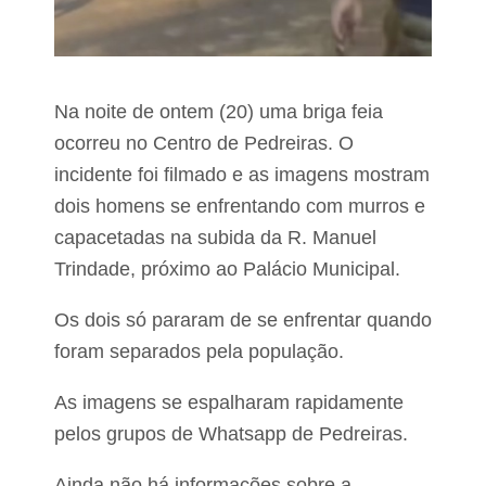
e
r
e
g
i
s
Na noite de ontem (20) uma briga feia
t
r
ocorreu no Centro de Pedreiras. O
a
incidente foi filmado e as imagens mostram
r
dois homens se enfrentando com murros e
a
i
capacetadas na subida da R. Manuel
s
Trindade, próximo ao Palácio Municipal.
d
e
4
Os dois só pararam de se enfrentar quando
0
foram separados pela população.
g
r
a
As imagens se espalharam rapidamente
u
s
pelos grupos de Whatsapp de Pedreiras.
n
e
Ainda não há informações sobre a