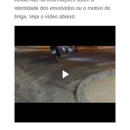
s
t
identidade dos envolvidos ou o motivo do
e
briga. Veja o vídeo abaixo:
f
i
d
e
s
e
a
n
a