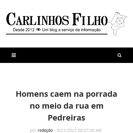
M
a
n
Homens caem na porrada
i
t
s
i
no meio da rua em
r
g
e
o
Pedreiras
c
s
e
O
n
n
por
redação
9/21/2023 08:07:00 AM
t
d