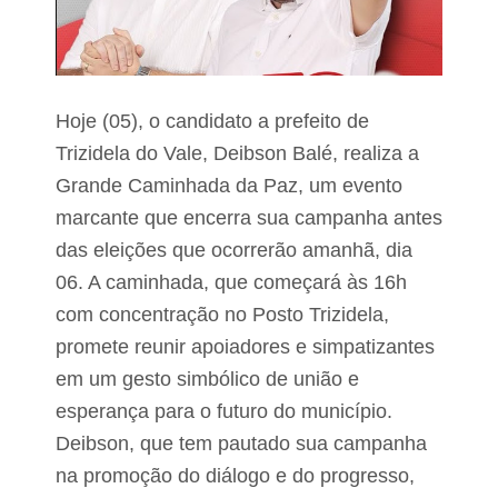
e
c
o
p
n
r
v
o
o
p
c
Hoje (05), o candidato a prefeito de
a
a
g
m
Trizidela do Vale, Deibson Balé, realiza a
a
o
r
Grande Caminhada da Paz, um evento
r
f
a
marcante que encerra sua campanha antes
a
d
k
o
das eleições que ocorrerão amanhã, dia
e
r
06. A caminhada, que começará às 16h
s
e
n
s
com concentração no Posto Trizidela,
e
p
w
promete reunir apoiadores e simpatizantes
a
s
r
em um gesto simbólico de união e
a
a
a
esperança para o futuro do município.
e
d
n
Deibson, que tem pautado sua campanha
e
o
c
na promoção do diálogo e do progresso,
s
i