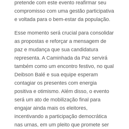
d
pretende com este evento reafirmar seu
s
e
ã
compromisso com uma gestão participativa
u
o
f
e voltada para o bem-estar da população.
d
i
i
n
a
Esse momento será crucial para consolidar
a
d
l
as propostas e reforçar a mensagem de
a
:
s
“
paz e mudança que sua candidatura
e
A
representa. A Caminhada da Paz servirá
l
m
e
a
também como um encontro festivo, no qual
i
n
ç
Deibson Balé e sua equipe esperam
h
õ
ã
contagiar os presentes com energia
e
é
s
o
positiva e otimismo. Além disso, o evento
d
será um ato de mobilização final para
i
a
engajar ainda mais os eleitores,
d
incentivando a participação democrática
e
g
nas urnas, em um pleito que promete ser
a