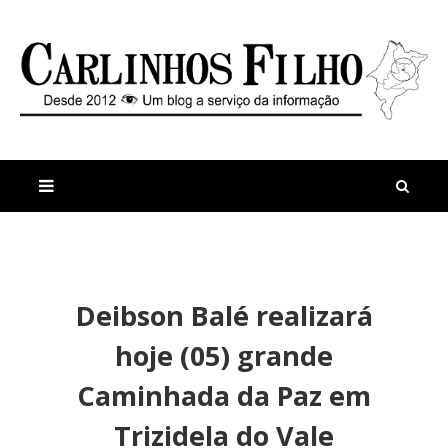
M
a
n
Deibson Balé realizará
i
t
s
i
hoje (05) grande
r
g
e
o
Caminhada da Paz em
c
s
e
O
Trizidela do Vale
n
p
t
o