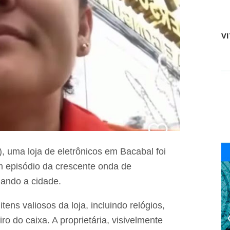
s
t
e
e
n
s
c
V
r
e
e
r
c
r
e
a
b
a
e
ú
c
l
e
t
r
i
t
m
i
a
f
F
i
, uma loja de eletrônicos em Bacabal foi
e
c
i
m episódio da crescente onda de
a
r
ç
ando a cidade.
a
ã
d
o
a
d
ens valiosos da loja, incluindo relógios,
A
o
g
ro do caixa. A proprietária, visivelmente
P
r