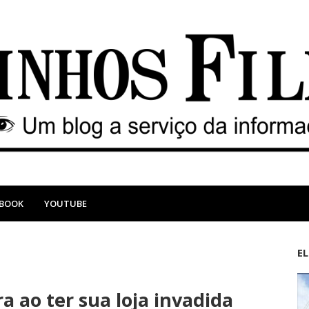
EBOOK
YOUTUBE
E
M
A
a
n
 ao ter sua loja invadida
i
t