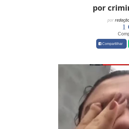
por crim
por
redaçã
1 
Compa
Compartilhar