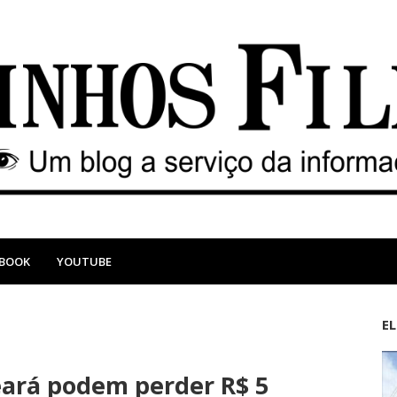
EBOOK
YOUTUBE
E
M
A
a
n
ará podem perder R$ 5
i
t