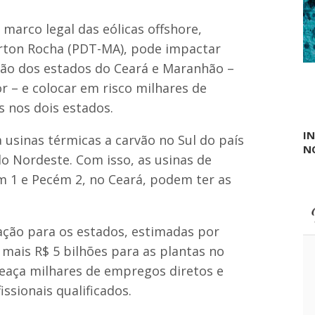
p
a
é
N
G
 marco legal das eólicas offshore,
a
r
rton Rocha (PDT-MA), pode impactar
c
a
i
n
ão dos estados do Ceará e Maranhão –
o
d
or – e colocar em risco milhares de
n
e
a
s nos dois estados.
l
d
I
e
a usinas térmicas a carvão no Sul do país
N
T
do Nordeste. Com isso, as usinas de
r
a
m 1 e Pecém 2, no Ceará, podem ter as
n
s
p
a
ação para os estados, estimadas por
r
mais R$ 5 bilhões para as plantas no
ê
n
eaça milhares de empregos diretos e
c
issionais qualificados.
i
a
P