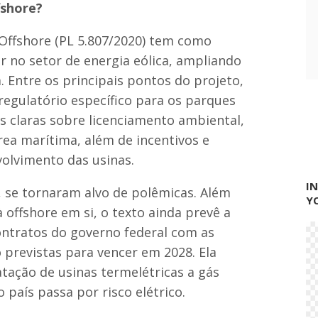
fshore?
ú
b
l
 Offshore (PL 5.807/2020) tem como
i
er no setor de energia eólica, ampliando
c
a
a. Entre os principais pontos do projeto,
(
regulatório específico para os parques
P
N
s claras sobre licenciamento ambiental,
T
rea marítima, além de incentivos e
P
)
olvimento das usinas.
I
, se tornaram alvo de polêmicas. Além
Y
 offshore em si, o texto ainda prevê a
ontratos do governo federal com as
 previstas para vencer em 2028. Ela
ação de usinas termelétricas a gás
país passa por risco elétrico.