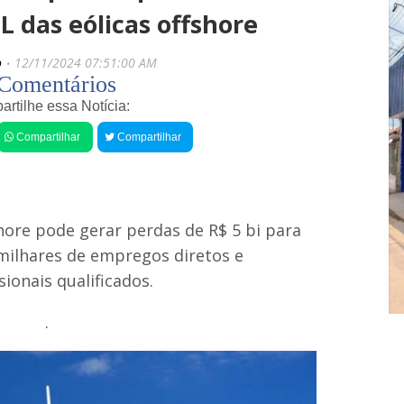
s
i
L das eólicas offshore
r
g
e
o
c
s
o
12/11/2024 07:51:00 AM
e
P
Comentários
n
r
t
rtilhe essa Notícia:
e
e
f
Compartilhar
Compartilhar
e
s
i
M
t
o
a
t
E
o
d
c
shore pode gerar perdas de R$ 5 bi para
i
i
milhares de empregos diretos e
n
c
a
l
sionais qualificados.
F
i
o
s
n
.
t
t
a
e
s
s
o
r
f
e
r