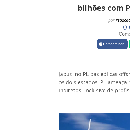
bilhões com P
por
redaçã
0 
Compa
Compartilhar
Jabuti no PL das eólicas off
os dois estados. PL ameaça 
indiretos, inclusive de profis