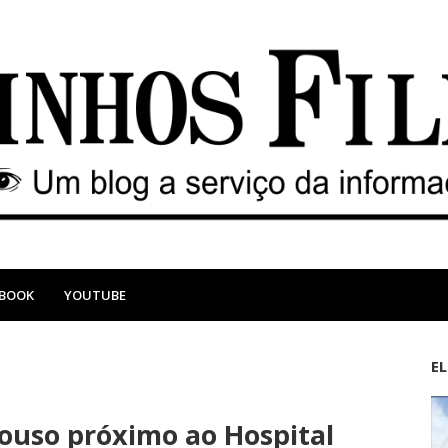
EBOOK
YOUTUBE
E
M
A
a
n
pouso próximo ao Hospital
i
t