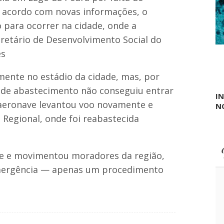
s
t
e acordo com novas informações, o
a
para ocorrer na cidade, onde a
d
u
retário de Desenvolvimento Social do
a
es
l
d
o
lmente no estádio da cidade, mas, por
M
 de abastecimento não conseguiu entrar
u
I
n
a aeronave levantou voo novamente e
N
i
Regional, onde foi reabastecida
c
i
p
a
l
de e movimentou moradores da região,
i
ergência — apenas um procedimento
s
m
o
e
m
B