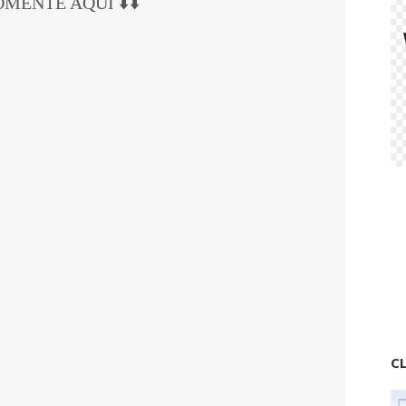
COMENTE AQUI ⬇️⬇️
CL