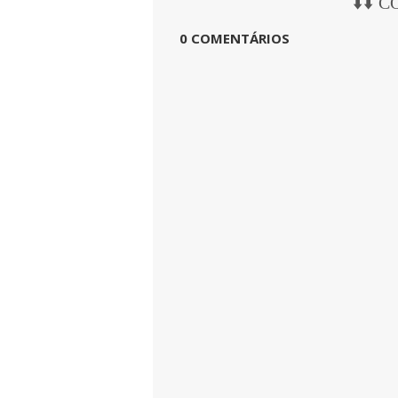
⬇️⬇️ 
0 COMENTÁRIOS