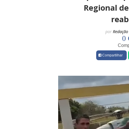
Regional de
reab
por
Redação 
0 
Compa
Compartilhar