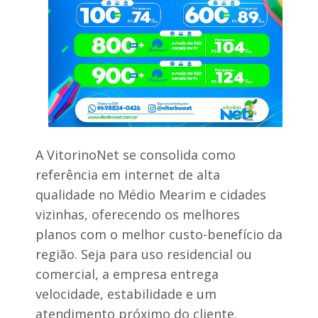
r
o
a
c
t
a
é
d
g
e
i
f
a
u
s
m
d
o
e
n
s
a
e
z
A VitorinoNet se consolida como
g
o
u
n
referência em internet de alta
r
a
qualidade no Médio Mearim e cidades
a
r
n
u
vizinhas, oferecendo os melhores
ç
r
a
planos com o melhor custo-benefício da
a
p
l
região. Seja para uso residencial ou
a
d
r
comercial, a empresa entrega
e
a
B
velocidade, estabilidade e um
a
e
n
r
atendimento próximo do cliente.