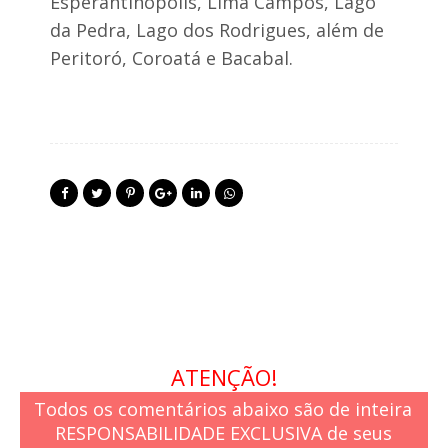
Esperantinópolis, Lima Campos, Lago
e
s
da Pedra, Lago dos Rodrigues, além de
Peritoró, Coroatá e Bacabal.
ATENÇÃO!
Todos os comentários abaixo são de inteira
RESPONSABILIDADE EXCLUSIVA de seus