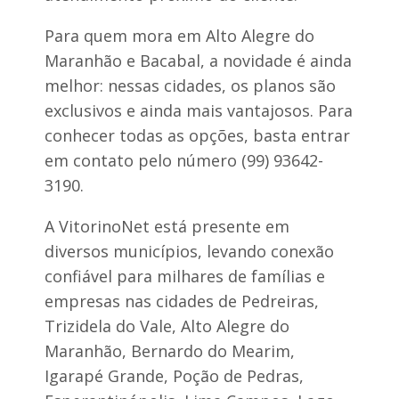
i
n
v
a
Para quem mora em Alto Alegre do
e
r
r
d
Maranhão e Bacabal, a novidade é ainda
s
o
melhor: nessas cidades, os planos são
á
d
r
o
exclusivos e ainda mais vantajosos. Para
i
M
o
conhecer todas as opções, basta entrar
e
d
a
em contato pelo número (99) 93642-
e
r
L
3190.
i
a
m
g
A VitorinoNet está presente em
o
d
diversos municípios, levando conexão
o
confiável para milhares de famílias e
s
R
empresas nas cidades de Pedreiras,
o
Trizidela do Vale, Alto Alegre do
d
r
Maranhão, Bernardo do Mearim,
i
g
Igarapé Grande, Poção de Pedras,
u