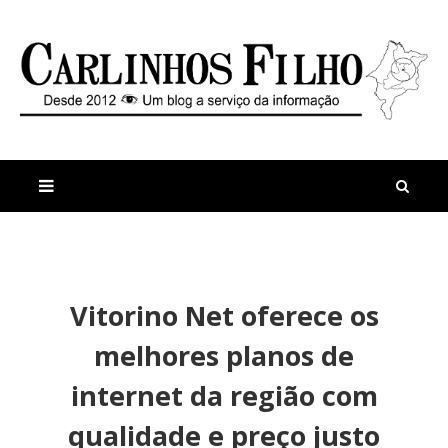
M
a
n
Vitorino Net oferece os
i
t
s
i
melhores planos de
r
g
e
o
internet da região com
c
s
e
P
qualidade e preço justo
n
r
t
e