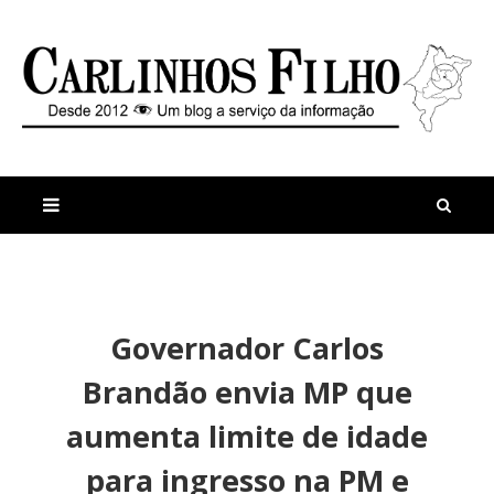
M
a
n
Governador Carlos
i
t
s
i
Brandão envia MP que
r
g
e
o
aumenta limite de idade
c
s
e
V
para ingresso na PM e
n
e
t
r