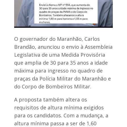
e
t
E
o
d
s
u
ã
a
o
r
a
d
p
o
r
O governador do Maranhão, Carlos
B
o
Brandão, anunciou o envio à Assembleia
r
v
a
a
Legislativa de uma Medida Provisória
i
d
d
que amplia de 30 para 35 anos a idade
a
e
s
máxima para ingresso no quadro de
e
p
praças da Polícia Militar do Maranhão e
e
S
l
do Corpo de Bombeiros Militar.
ã
a
o
C
L
A proposta também altera os
â
u
m
requisitos de altura mínima exigidos
í
a
s
r
para os candidatos. Com a mudança, a
G
a
altura mínima passa a ser de 1,60
o
M