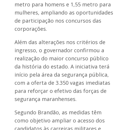
n
u
metro para homens e 1,55 metro para
z
n
a
mulheres, ampliando as oportunidades
i
g
c
de participação nos concursos das
a
i
d
corporações.
p
o
a
M
l
Além das alterações nos critérios de
a
d
r
ingresso, o governador confirmou a
e
a
E
realização do maior concurso público
n
s
h
p
da história do estado. A iniciativa terá
ã
e
início pela área da segurança pública,
o
r
a
com a oferta de 3.350 vagas imediatas
n
para reforçar o efetivo das forças de
t
i
segurança maranhenses.
n
ó
Segundo Brandão, as medidas têm
p
o
como objetivo ampliar o acesso dos
l
candidatos às carreiras militares e
i