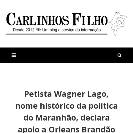
M
a
n
Petista Wagner Lago,
i
t
s
i
nome histórico da política
r
g
e
o
do Maranhão, declara
c
s
e
apoio a Orleans Brandão
n
t