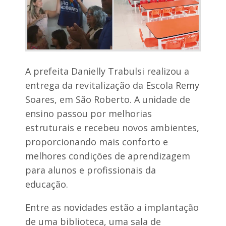
s
a
p
d
r
o
o
s
4
o
5
c
a
i
n
A prefeita Danielly Trabulsi realizou a
o
o
n
entrega da revitalização da Escola Remy
s
a
d
Soares, em São Roberto. A unidade de
i
e
s
ensino passou por melhorias
A
d
ç
estruturais e recebeu novos ambientes,
e
a
e
i
proporcionando mais conforto e
x
l
melhores condições de aprendizagem
a
â
n
para alunos e profissionais da
e
d
s
educação.
i
e
a
e
Entre as novidades estão a implantação
P
r
e
de uma biblioteca, uma sala de
e