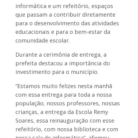
d
f
informática e um refeitório, espaços
r
o
e
que passam a contribuir diretamente
r
i
ç
para o desenvolvimento das atividades
r
a
a
p
educacionais e para o bem-estar da
s
a
comunidade escolar.
r
c
e
Durante a cerimônia de entrega, a
r
prefeita destacou a importância do
i
a
investimento para o município.
c
o
“Estamos muito felizes nesta manhã
m
o
com essa entrega para toda a nossa
m
população, nossos professores, nossas
u
n
crianças, a entrega da Escola Remy
i
c
Soares, essa reinauguração com esse
í
refeitório, com nossa biblioteca e com
p
i
nossa sala de informática”, afirmou