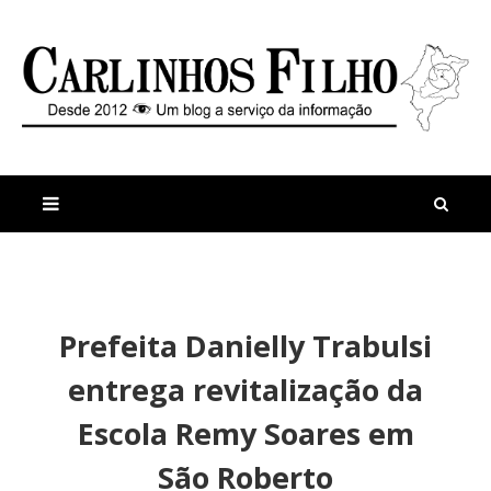
M
a
n
Prefeita Danielly Trabulsi
i
t
s
i
entrega revitalização da
r
g
e
o
Escola Remy Soares em
c
s
e
C
São Roberto
n
l
t
í