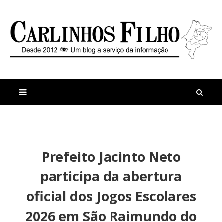
M
a
n
Prefeito Jacinto Neto
i
t
s
i
participa da abertura
r
g
e
o
oficial dos Jogos Escolares
c
s
e
E
2026 em São Raimundo do
n
r
t
l