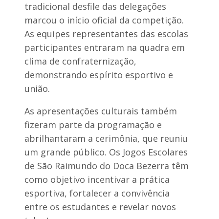
d
tradicional desfile das delegações
o
marcou o início oficial da competição.
f
e
As equipes representantes das escolas
d
e
participantes entraram na quadra em
r
clima de confraternização,
a
l
demonstrando espírito esportivo e
união.
As apresentações culturais também
fizeram parte da programação e
abrilhantaram a cerimônia, que reuniu
um grande público. Os Jogos Escolares
de São Raimundo do Doca Bezerra têm
como objetivo incentivar a prática
esportiva, fortalecer a convivência
entre os estudantes e revelar novos