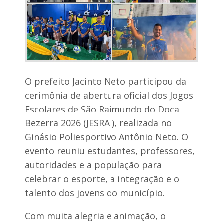
d
e
r
e
s
d
e
p
e
O prefeito Jacinto Neto participou da
s
q
cerimônia de abertura oficial dos Jogos
u
Escolares de São Raimundo do Doca
i
s
Bezerra 2026 (JESRAI), realizada no
a
p
Ginásio Poliesportivo Antônio Neto. O
a
evento reuniu estudantes, professores,
r
a
autoridades e a população para
d
celebrar o esporte, a integração e o
e
p
talento dos jovens do município.
u
t
Com muita alegria e animação, o
a