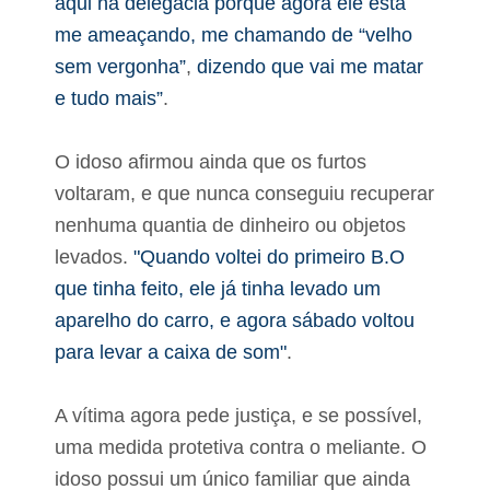
aqui na delegacia porque agora ele está
e
d
n
e
me ameaçando, me chamando de “velho
t
k
o
sem vergonha”
,
dizendo que vai me matar
i
s
t
e tudo mais”
.
s
p
a
O idoso afirmou ainda que os furtos
r
a
voltaram, e que nunca conseguiu recuperar
A
nenhuma quantia de dinheiro ou objetos
g
e
levados.
"Quando voltei do primeiro B.O
n
t
que tinha feito, ele já tinha levado um
e
aparelho do carro, e agora sábado voltou
s
C
para levar a caixa de som"
.
o
m
u
A vítima agora pede justiça, e se possível,
n
i
uma medida protetiva contra o meliante. O
t
idoso possui um único familiar que ainda
á