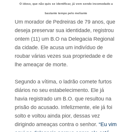
s
r
O idoso, que não quis se identificar, já vem sendo incomodado a
r
o
e
m
bastante tempo pelo meliante
a
o
Um morador de Pedreiras de 79 anos, que
l
v
i
e
deseja preservar sua identidade, registrou
z
c
o
ontem (11) um B.O na Delegacia Regional
a
u
p
da cidade. Ele acusa um indivíduo de
a
a
c
roubar várias vezes sua propriedade e de
i
i
s
lhe ameaçar de morte.
t
d
a
e
ç
2
Segundo a vítima, o ladrão comete furtos
ã
7
o
diários no seu estabelecimento. Ele já
0
e
a
e
havia registrado um B.O. que resultou na
t
n
e
prisão do acusado. Infelizmente, ele já foi
t
n
r
solto e voltou ainda pior, dessas vez
d
e
i
g
dirigindo ameaças contra o senhor.
“Eu vim
a