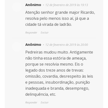
Anônimo
12 de fevereiro de 2019 às 19:13
Atenção senhor grande major Ricardo,
resolva pelo menos isso aí, já que a
cidade tá virada de ladrão.
Responder
Excluir
Anônimo
12 de fevereiro de 2019 às 20:00
Pedreiras mudou muito. Antigamente
não tinha essa estória de ameaça,
porque se resolvia mesmo. Eis o
legado dos treze anos de trevas:
omissão, covardia, desrespeito às leis
e pessoas, insubordinação, punição
inadequada e branda, desemprego,
delinquência, etc.
Responder
Excluir