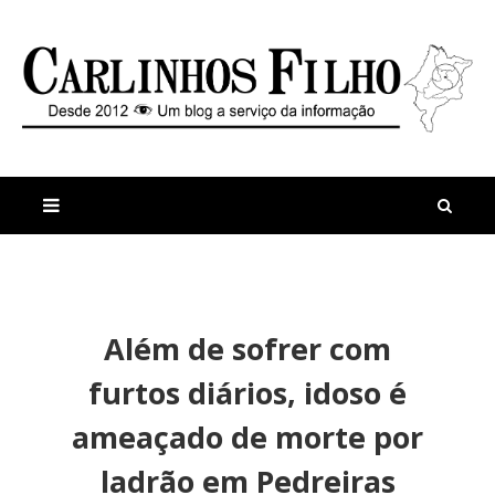
M
a
n
Além de sofrer com
i
t
s
i
furtos diários, idoso é
r
g
e
o
ameaçado de morte por
c
s
e
M
ladrão em Pedreiras
n
u
t
t