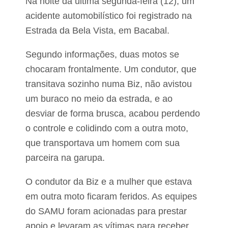
Na noite da última segunda-feira (12), um
t
a
acidente automobilístico foi registrado na
d
Estrada da Bela Vista, em Bacabal.
o
s
v
Segundo informações, duas motos se
a
i
chocaram frontalmente. Um condutor, que
f
transitava sozinho numa Biz, não avistou
i
s
um buraco no meio da estrada, e ao
c
a
desviar de forma brusca, acabou perdendo
l
o controle e colidindo com a outra moto,
i
z
que transportava um homem com sua
a
parceira na garupa.
r
c
o
O condutor da Biz e a mulher que estava
n
d
em outra moto ficaram feridos. As equipes
i
do SAMU foram acionadas para prestar
ç
õ
apoio e levaram as vítimas para receber