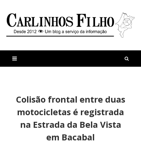
M
a
n
Colisão frontal entre duas
i
t
s
i
motocicletas é registrada
r
g
e
o
na Estrada da Bela Vista
c
s
e
em Bacabal
n
t