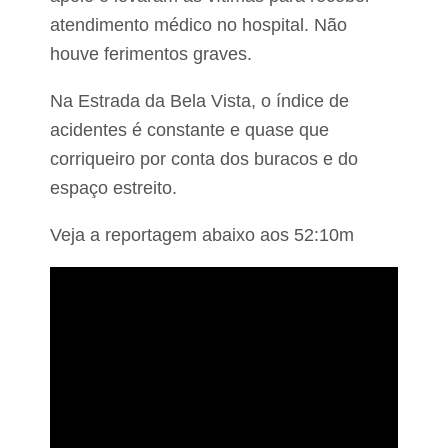
e
atendimento médico no hospital. Não
s
d
houve ferimentos graves.
a
B
R
Na Estrada da Bela Vista, o índice de
-
acidentes é constante e quase que
1
3
corriqueiro por conta dos buracos e do
5
espaço estreito.
,
n
o
Veja a reportagem abaixo aos 52:10m
M
a
r
a
n
h
ã
o