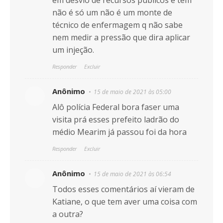
em desvio de recursos públicos e tem
não é só um não é um monte de
técnico de enfermagem q não sabe
nem medir a pressão que dira aplicar
um injeção.
Responder
Excluir
Anônimo
15 de maio de 2021 às 05:00
Alô polícia Federal bora faser uma
visita prá esses prefeito ladrão do
médio Mearim já passou foi da hora
Responder
Excluir
Anônimo
15 de maio de 2021 às 06:54
Todos esses comentários aí vieram de
Katiane, o que tem aver uma coisa com
a outra?