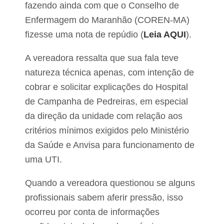
V
fazendo ainda com que o Conselho de
a
Enfermagem do Maranhão (COREN-MA)
l
e
fizesse uma nota de repúdio (
Leia AQUI
).
G
á
A vereadora ressalta que sua fala teve
s
e
natureza técnica apenas, com intenção de
m
L
cobrar e solicitar explicações do Hospital
i
de Campanha de Pedreiras, em especial
m
a
da direção da unidade com relação aos
C
critérios mínimos exigidos pelo Ministério
a
m
da Saúde e Anvisa para funcionamento de
p
o
uma UTI.
s
Quando a vereadora questionou se alguns
profissionais sabem aferir pressão, isso
ocorreu por conta de informações