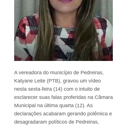
r
m
o
d
e
p
a
c
t
u
a
ç
ã
o
A vereadora do município de Pedreiras,
'
d
Katyane Leite (PTB), gravou um vídeo
o
P
nesta sexta-feira (14) com o intuito de
r
esclarecer suas falas proferidas na Câmara
o
g
Municipal na última quarta (12). As
r
declarações acabaram gerando polêmica e
a
m
desagradaram políticos de Pedreiras,
a