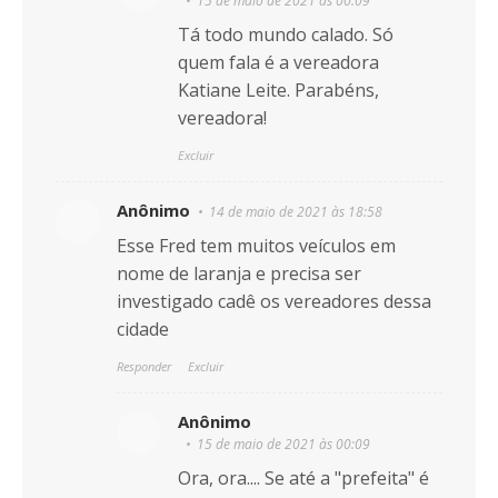
15 de maio de 2021 às 00:09
Tá todo mundo calado. Só
quem fala é a vereadora
Katiane Leite. Parabéns,
vereadora!
Excluir
Anônimo
14 de maio de 2021 às 18:58
Esse Fred tem muitos veículos em
nome de laranja e precisa ser
investigado cadê os vereadores dessa
cidade
Responder
Excluir
Anônimo
15 de maio de 2021 às 00:09
Ora, ora.... Se até a "prefeita" é