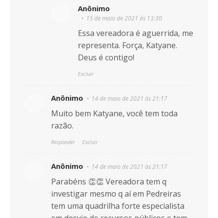
Anônimo
15 de maio de 2021 às 13:30
Essa vereadora é aguerrida, me
representa. Força, Katyane.
Deus é contigo!
Excluir
Anônimo
14 de maio de 2021 às 21:17
Muito bem Katyane, você tem toda
razão.
Responder
Excluir
Anônimo
14 de maio de 2021 às 21:17
Parabéns 👏👏 Vereadora tem q
investigar mesmo q aí em Pedreiras
tem uma quadrilha forte especialista