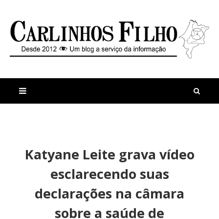
M
a
n
Katyane Leite grava vídeo
i
t
s
i
esclarecendo suas
r
g
e
o
declarações na câmara
c
s
e
sobre a saúde de
n
t