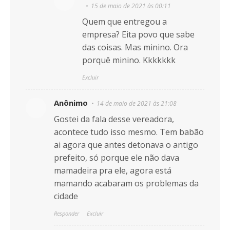
15 de maio de 2021 às 00:11
Quem que entregou a
empresa? Eita povo que sabe
das coisas. Mas minino. Ora
porquê minino. Kkkkkkk
Excluir
Anônimo
14 de maio de 2021 às 21:08
Gostei da fala desse vereadora,
acontece tudo isso mesmo. Tem babão
ai agora que antes detonava o antigo
prefeito, só porque ele não dava
mamadeira pra ele, agora está
mamando acabaram os problemas da
cidade
Responder
Excluir