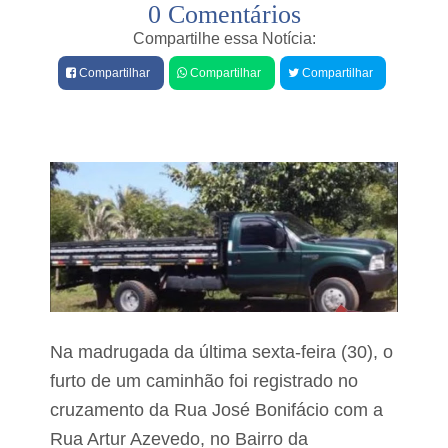
0 Comentários
e
e
a
s
Compartilhe essa Notícia:
d
P
o
Compartilhar
Compartilhar
Compartilhar
r
r
e
e
f
s
e
d
i
e
t
o
a
p
M
o
a
s
r
i
l
ç
e
ã
n
o
e
c
M
o
i
Na madrugada da última sexta-feira (30), o
r
p
furto de um caminhão foi registrado no
a
a
n
cruzamento da Rua José Bonifácio com a
r
d
e
a
Rua Artur Azevedo, no Bairro da