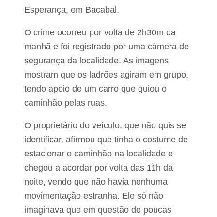
c
r
e
Esperança, em Bacabal.
e
i
à
n
O crime ocorreu por volta de 2h30m da
S
a
e
manhã e foi registrado por uma câmera de
u
s
g
segurança da localidade. As imagens
s
u
ã
r
mostram que os ladrões agiram em grupo,
o
a
d
tendo apoio de um carro que guiou o
u
a
n
caminhão pelas ruas.
C
i
â
d
a
O proprietário do veículo, que não quis se
a
d
identificar, afirmou que tinha o costume de
r
e
a
s
estacionar o caminhão na localidade e
M
d
u
chegou a acordar por volta das 11h da
e
n
s
noite, vendo que não havia nenhuma
i
a
c
ú
movimentação estranha. Ele só não
i
d
imaginava que em questão de poucas
p
e