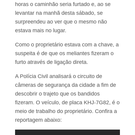
a
e
horas o caminhão seria furtado e, ao se
l
e
d
levantar na manhã desta sábado, se
n
e
t
surpreendeu ao ver que o mesmo não
L
r
a
e
estava mais no lugar.
g
g
o
a
d
Como o proprietário estava com a chave, a
k
a
i
suspeita é de que os meliantes fizeram o
P
t
e
furto através de ligação direta.
s
d
d
r
e
A Polícia Civil analisará o circuito de
a
e
n
câmeras de segurança da cidade a fim de
x
descobrir o trajeto que os bandidos
o
v
fizeram. O veículo, de placa KHJ-7G82, é o
a
l
meio de trabalho do proprietário. Confira a
p
reportagem abaixo:
a
r
a