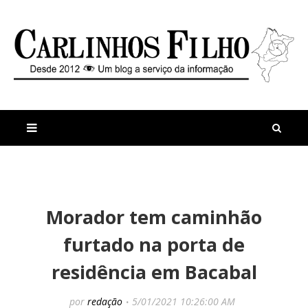
M
a
n
Morador tem caminhão
i
t
s
i
furtado na porta de
r
g
e
o
residência em Bacabal
c
s
e
V
n
e
por
redação
5/01/2021 10:26:00 AM
t
r