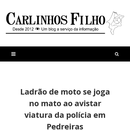
M
a
n
Ladrão de moto se joga
i
t
s
i
no mato ao avistar
r
g
e
o
viatura da polícia em
c
s
e
A
Pedreiras
n
d
t
o