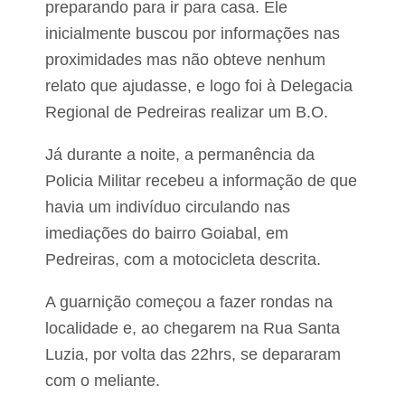
l
preparando para ir para casa. Ele
d
e
e
inicialmente buscou por informações nas
r
T
á
proximidades mas não obteve nenhum
r
d
i
relato que ajudasse, e logo foi à Delegacia
i
z
o
Regional de Pedreiras realizar um B.O.
i
F
d
M
e
Já durante a noite, a permanência da
n
l
a
Policia Militar recebeu a informação de que
a
A
d
m
havia um indivíduo circulando nas
o
a
V
imediações do bairro Goiabal, em
z
a
ô
Pedreiras, com a motocicleta descrita.
l
n
e
i
a
A guarnição começou a fazer rondas na
L
localidade e, ao chegarem na Rua Santa
e
g
Luzia, por volta das 22hrs, se depararam
a
com o meliante.
l