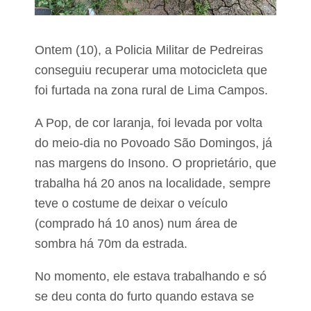
d
a
ê
u
n
t
c
o
Ontem (10), a Policia Militar de Pedreiras
i
r
a
i
conseguiu recuperar uma motocicleta que
s
z
d
foi furtada na zona rural de Lima Campos.
a
u
s
r
e
A Pop, de cor laranja, foi levada por volta
a
i
n
s
do meio-dia no Povoado São Domingos, já
t
n
nas margens do Insono. O proprietário, que
e
o
f
v
trabalha há 20 anos na localidade, sempre
u
a
g
teve o costume de deixar o veículo
s
a
e
(comprado há 10 anos) num área de
p
s
o
t
sombra há 70m da estrada.
l
a
i
ç
No momento, ele estava trabalhando e só
c
õ
i
e
se deu conta do furto quando estava se
a
s