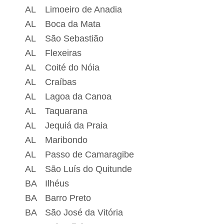
AL
Limoeiro de Anadia
AL
Boca da Mata
AL
São Sebastião
AL
Flexeiras
AL
Coité do Nóia
AL
Craíbas
AL
Lagoa da Canoa
AL
Taquarana
AL
Jequiá da Praia
AL
Maribondo
AL
Passo de Camaragibe
AL
São Luís do Quitunde
BA
Ilhéus
BA
Barro Preto
BA
São José da Vitória