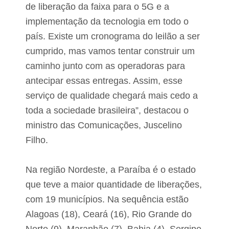
d
de liberação da faixa para o 5G e a
a
implementação da tecnologia em todo o
d
i
país. Existe um cronograma do leilão a ser
n
d
cumprido, mas vamos tentar construir um
i
caminho junto com as operadoras para
c
a
antecipar essas entregas. Assim, esse
q
serviço de qualidade chegará mais cedo a
u
e
toda a sociedade brasileira”, destacou o
P
e
ministro das Comunicações, Juscelino
t
Filho.
r
o
b
Na região Nordeste, a Paraíba é o estado
r
a
que teve a maior quantidade de liberações,
s
p
com 19 municípios. Na sequência estão
o
Alagoas (18), Ceará (16), Rio Grande do
d
e