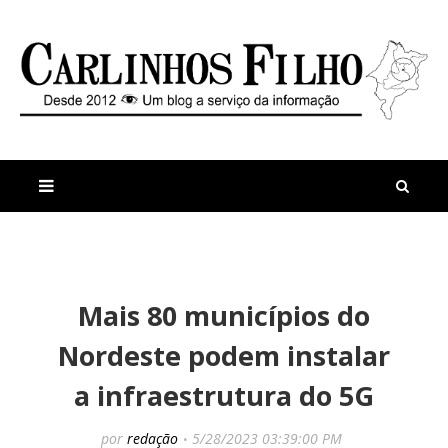
M
a
n
Mais 80 municípios do
i
t
s
i
Nordeste podem instalar
r
g
e
o
a infraestrutura do 5G
c
s
e
n
por
redação
5/28/2023 03:39:00 PM
t