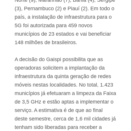
Norte (9), Maranhão (7), Bahia (4), Sergipe
c
(3), Pernambuco (2) e Piauí (2). Em todo o
o
m
país, a instalação de infraestrutura para o
p
e
5G foi autorizada para 459 novos
n
municípios de 23 estados e vai beneficiar
s
a
148 milhões de brasileiros.
r
A decisão do Gaispi possibilita que as
operadoras solicitem a implantação da
infraestrutura da quinta geração de redes
móveis nestas localidades. No total, 1.423
municípios já efetuaram a limpeza da Faixa
de 3,5 GHz e estão aptas a implementar o
serviço. A estimativa é de que ao final
deste semestre, cerca de 1,6 mil cidades já
tenham sido liberadas para receber a