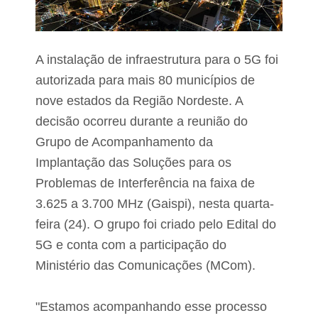
e
i
s
s
o
A instalação de infraestrutura para o 5G foi
b
autorizada para mais 80 municípios de
e
m
nove estados da Região Nordeste. A
e
m
decisão ocorreu durante a reunião do
j
Grupo de Acompanhamento da
u
n
Implantação das Soluções para os
h
Problemas de Interferência na faixa de
o
e
3.625 a 3.700 MHz (Gaispi), nesta quarta-
j
u
feira (24). O grupo foi criado pelo Edital do
l
5G e conta com a participação do
h
o
Ministério das Comunicações (MCom).
;
H
a
"Estamos acompanhando esse processo
d