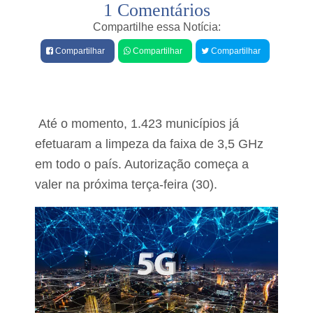
1 Comentários
e
s
Compartilhe essa Notícia:
T
Compartilhar
Compartilhar
Compartilhar
r
i
b
u
t
o
Até o momento, 1.423 municípios já
s
s
efetuaram a limpeza da faixa de 3,5 GHz
o
em todo o país. Autorização começa a
b
r
valer na próxima terça-feira (30).
e
c
o
m
b
u
s
t
í
v