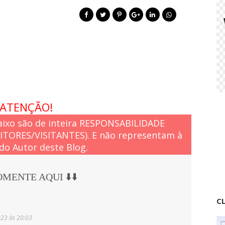
ATENÇÃO!
ixo são de inteira RESPONSABILIDADE
EITORES/VISITANTES). E não representam à
do Autor deste Blog.
COMENTE AQUI ⬇️⬇️
CL
023 às 20:03