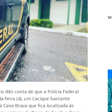
e
d
r
e
V
i
r
a
s
;
v
e
j
a
a
s
v
a
g
a
s
is dão conta de que a Polícia Federal
p
a
a-feira (4), um Cacique bastante
r
a Cana Brava que fica localizada às
a
4