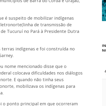
municípios de Barra do Corda e Grajau,
d
e
s
e
ue é suspeito de mobilizar indígenas
t
Eletronorte(linha de transmissão de
e
m
 de Tucuruí no Pará à Presidente Dutra
b
r
o
I
 terras indígenas e foi construída no
N
Sarney.
eu nome mencionado disse que o
ederal colocava dificuldades nos diálogos
onorte. E quando não tinha seus
ronorte, mobilizava os indígenas para
a.
i o ponto principal em que ocorreram