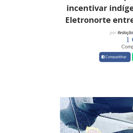
incentivar indíg
Eletronorte entr
por
Redação
1 
Compa
Compartilhar