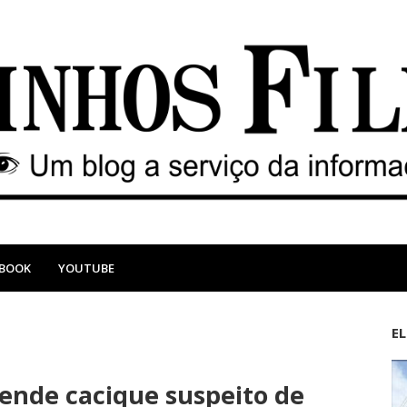
EBOOK
YOUTUBE
E
M
A
a
n
rende cacique suspeito de
i
t